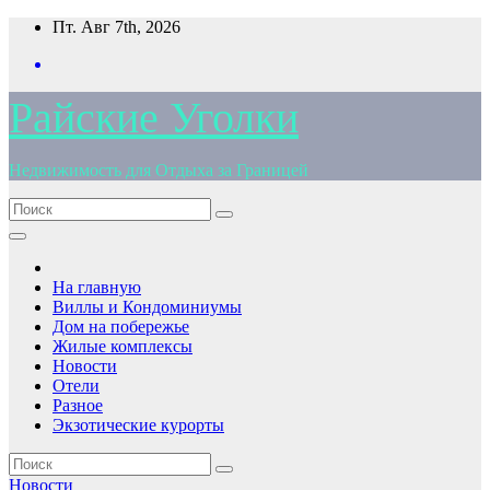
Перейти
Пт. Авг 7th, 2026
к
содержимому
Райские Уголки
Недвижимость для Отдыха за Границей
На главную
Виллы и Кондоминиумы
Дом на побережье
Жилые комплексы
Новости
Отели
Разное
Экзотические курорты
Новости