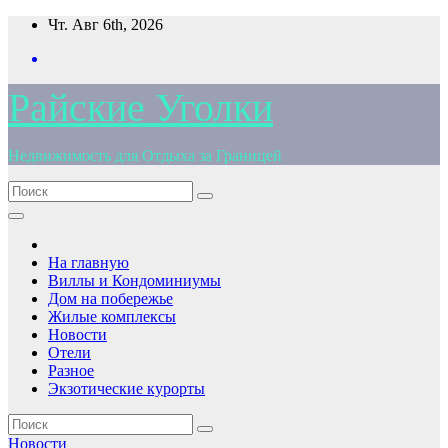
Перейти
Чт. Авг 6th, 2026
к
содержимому
Райские Уголки
Недвижимость для Отдыха за Границей
На главную
Виллы и Кондоминиумы
Дом на побережье
Жилые комплексы
Новости
Отели
Разное
Экзотические курорты
Новости