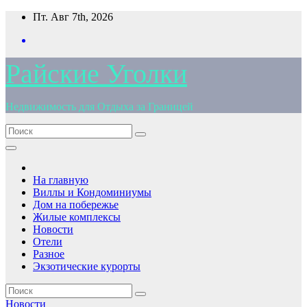
Перейти
Пт. Авг 7th, 2026
к
содержимому
Райские Уголки
Недвижимость для Отдыха за Границей
На главную
Виллы и Кондоминиумы
Дом на побережье
Жилые комплексы
Новости
Отели
Разное
Экзотические курорты
Новости