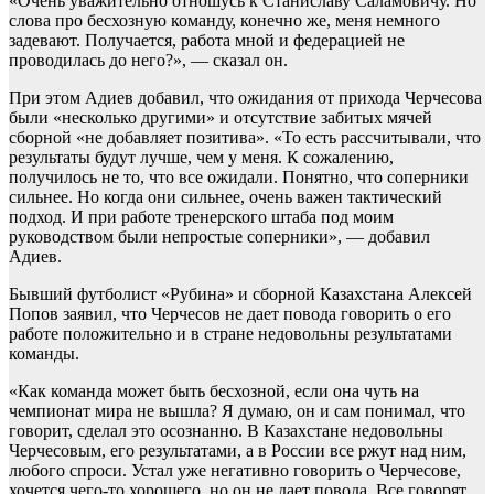
«Очень уважительно отношусь к Станиславу Саламовичу. Но
слова про бесхозную команду, конечно же, меня немного
задевают. Получается, работа мной и федерацией не
проводилась до него?», — сказал он.
При этом Адиев добавил, что ожидания от прихода Черчесова
были «несколько другими» и отсутствие забитых мячей
сборной «не добавляет позитива». «То есть рассчитывали, что
результаты будут лучше, чем у меня. К сожалению,
получилось не то, что все ожидали. Понятно, что соперники
сильнее. Но когда они сильнее, очень важен тактический
подход. И при работе тренерского штаба под моим
руководством были непростые соперники», — добавил
Адиев.
Бывший футболист «Рубина» и сборной Казахстана Алексей
Попов заявил, что Черчесов не дает повода говорить о его
работе положительно и в стране недовольны результатами
команды.
«Как команда может быть бесхозной, если она чуть на
чемпионат мира не вышла? Я думаю, он и сам понимал, что
говорит, сделал это осознанно. В Казахстане недовольны
Черчесовым, его результатами, а в России все ржут над ним,
любого спроси. Устал уже негативно говорить о Черчесове,
хочется чего‑то хорошего, но он не дает повода. Все говорят,