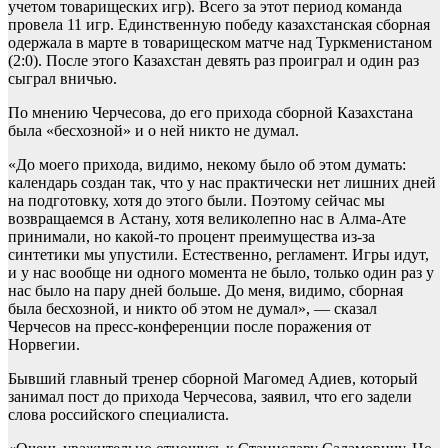
учетом товарищеских игр). Всего за этот период команда
провела 11 игр. Единственную победу казахстанская сборная
одержала в марте в товарищеском матче над Туркменистаном
(2:0). После этого Казахстан девять раз проиграл и один раз
сыграл вничью.
По мнению Черчесова, до его прихода сборной Казахстана
была «бесхозной» и о ней никто не думал.
«До моего прихода, видимо, некому было об этом думать:
календарь создан так, что у нас практически нет лишних дней
на подготовку, хотя до этого были. Поэтому сейчас мы
возвращаемся в Астану, хотя великолепно нас в Алма‑Ате
принимали, но какой‑то процент преимущества из‑за
синтетики мы упустили. Естественно, регламент. Игры идут,
и у нас вообще ни одного момента не было, только один раз у
нас было на пару дней больше. До меня, видимо, сборная
была бесхозной, и никто об этом не думал», — сказал
Черчесов на пресс-конференции после поражения от
Норвегии.
Бывший главный тренер сборной Магомед Адиев, который
занимал пост до прихода Черчесова, заявил, что его задели
слова российского специалиста.