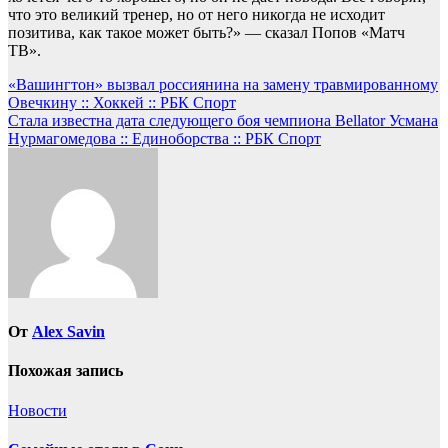
что это великий тренер, но от него никогда не исходит
позитива, как такое может быть?» — сказал Попов «Матч
ТВ».
Навигация
«Вашингтон» вызвал россиянина на замену травмированному
Овечкину :: Хоккей :: РБК Спорт
по
Стала известна дата следующего боя чемпиона Bellator Усмана
записям
Нурмагомедова :: Единоборства :: РБК Спорт
От
Alex Savin
Похожая запись
Новости