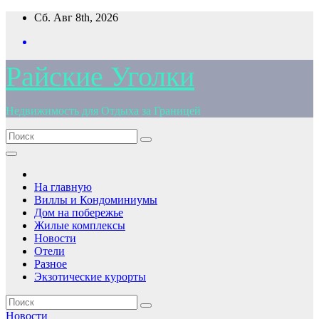
Перейти
Сб. Авг 8th, 2026
к
содержимому
Райские Уголки
Недвижимость для Отдыха за Границей
На главную
Виллы и Кондоминиумы
Дом на побережье
Жилые комплексы
Новости
Отели
Разное
Экзотические курорты
Новости