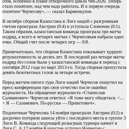
себя, особенно в плане отборочного цикла ЧМ‑2026. Теперь
стало понятнее, над чем надо работать. И в первую очередь
понятнее Черчесову», — сказал Барменкулов.
В октябре сборная Казахстана в Лиге наций с разгромным
счетом проиграла Австрии (0:4) и уступила Словении (0:1).
Таким образом, казахстанская команда проиграла три матча
подряд, а всего в четырех матчах с Черчесовым набрала одно
очко. Общий счет после четырех игр — 0:8.
Примечательно, что сборная Казахстана показывает худшую
результативность за десять лет. В последний раз четыре матча
подряд без голов были у казахстанской команды в период с
сентября 2012 года по март 2013-го. Тогда сборная пропустила
девять безответных голов за четыре встречи.
Перед матчем пятого тура Лиги наций Черчесов пошутил на
пресс-конференции про свое отчество после ошибки
журналиста. На обращение журналиста «Станислав
Салманович» Черчесов ответил: «Я тоже могу обидеться. <…
> Я — Саламович. По-русски — Приветович».
Подопечные Черчесова 14 ноября проиграли Австрии (0:2) и
досрочно потеряли шансы уйти с последнего места в группе 3
Лиги B. Команда следующий розыгрыш турнира начнет в
Лиге С. А 17 ноября Казахстан уступил Норвегии с