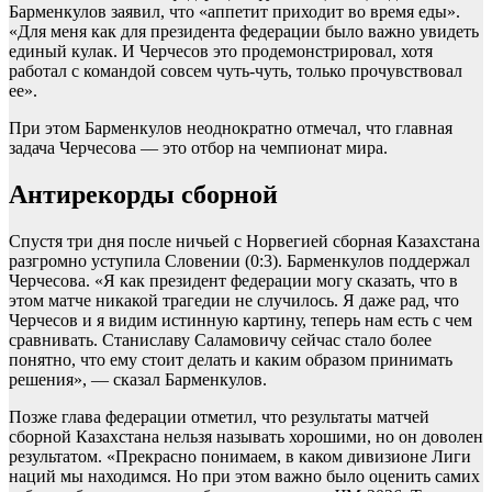
Барменкулов заявил, что «аппетит приходит во время еды».
«Для меня как для президента федерации было важно увидеть
единый кулак. И Черчесов это продемонстрировал, хотя
работал с командой совсем чуть-чуть, только прочувствовал
ее».
При этом Барменкулов неоднократно отмечал, что главная
задача Черчесова — это отбор на чемпионат мира.
Антирекорды сборной
Спустя три дня после ничьей с Норвегией сборная Казахстана
разгромно уступила Словении (0:3). Барменкулов поддержал
Черчесова. «Я как президент федерации могу сказать, что в
этом матче никакой трагедии не случилось. Я даже рад, что
Черчесов и я видим истинную картину, теперь нам есть с чем
сравнивать. Станиславу Саламовичу сейчас стало более
понятно, что ему стоит делать и каким образом принимать
решения», — сказал Барменкулов.
Позже глава федерации отметил, что результаты матчей
сборной Казахстана нельзя называть хорошими, но он доволен
результатом. «Прекрасно понимаем, в каком дивизионе Лиги
наций мы находимся. Но при этом важно было оценить самих