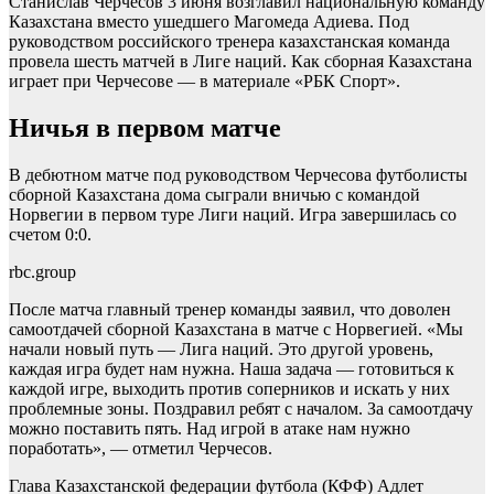
Станислав Черчесов 3 июня возглавил национальную команду
Казахстана вместо ушедшего Магомеда Адиева. Под
руководством российского тренера казахстанская команда
провела шесть матчей в Лиге наций. Как сборная Казахстана
играет при Черчесове — в материале «РБК Спорт».
Ничья в первом матче
В дебютном матче под руководством Черчесова футболисты
сборной Казахстана дома сыграли вничью с командой
Норвегии в первом туре Лиги наций. Игра завершилась со
счетом 0:0.
rbc.group
После матча главный тренер команды заявил, что доволен
самоотдачей сборной Казахстана в матче с Норвегией. «Мы
начали новый путь — Лига наций. Это другой уровень,
каждая игра будет нам нужна. Наша задача — готовиться к
каждой игре, выходить против соперников и искать у них
проблемные зоны. Поздравил ребят с началом. За самоотдачу
можно поставить пять. Над игрой в атаке нам нужно
поработать», — отметил Черчесов.
Глава Казахстанской федерации футбола (КФФ) Адлет