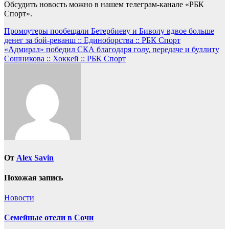
Обсудить новость можно в нашем телеграм-канале «РБК
Спорт».
Навигация
Промоутеры пообещали Бетербиеву и Биволу вдвое больше
денег за бой-реванш :: Единоборства :: РБК Спорт
по
«Адмирал» победил СКА благодаря голу, передаче и буллиту
записям
Сошникова :: Хоккей :: РБК Спорт
От
Alex Savin
Похожая запись
Новости
Семейные отели в Сочи