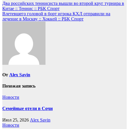
Навигация
Два российских теннисиста вышли во второй круг турнира в
Китае :: Теннис :: РБК Спорт
по
Влетевшего головой в борт игрока КХЛ отправили на
записям
лечение в Москву :: Хоккей :: РБК Спорт
От
Alex Savin
Похожая запись
Новости
Семейные отели в Сочи
Июл 25, 2026
Alex Savin
Новости