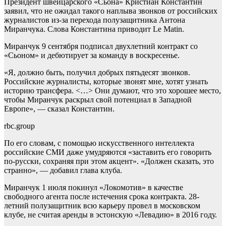
Президент швейцарского «Сьона» Кристиан Константин
заявил, что не ожидал такого наплыва звонков от российских
журналистов из-за перехода полузащитника Антона
Миранчука. Слова Константина приводит Le Matin.
Миранчук 9 сентября подписал двухлетний контракт со
«Сьоном» и дебютирует за команду в воскресенье.
«Я, должно быть, получил добрых пятьдесят звонков.
Российские журналисты, которые звонят мне, хотят узнать
историю трансфера. <…> Они думают, что это хорошее место,
чтобы Миранчук раскрыл свой потенциал в Западной
Европе», — сказал Константин.
rbc.group
По его словам, с помощью искусственного интеллекта
российские СМИ даже умудряются «заставить его говорить
по-русски, сохраняя при этом акцент». «Должен сказать, это
странно», — добавил глава клуба.
Миранчук 1 июля покинул «Локомотив» в качестве
свободного агента после истечения срока контракта. 28-
летний полузащитник всю карьеру провел в московском
клубе, не считая аренды в эстонскую «Левадию» в 2016 году.