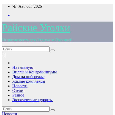
Перейти
Чт. Авг 6th, 2026
к
содержимому
Райские Уголки
Недвижимость для Отдыха за Границей
На главную
Виллы и Кондоминиумы
Дом на побережье
Жилые комплексы
Новости
Отели
Разное
Экзотические курорты
Новости