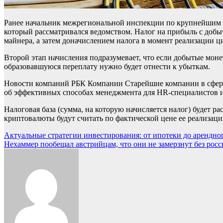
Ранее начальник межрегиональной инспекции по крупнейшим 
который рассматривался ведомством. Налог на прибыль с добы
майнера, а затем доначислением налога в момент реализации 
Второй этап начисления подразумевает, что если добытые моне
образовавшуюся переплату нужно будет отнести к убыткам.
Новости компаний РБК Компании Старейшие компании в сфере
об эффективных способах менеджмента для HR-специалистов 
Налоговая база (сумма, на которую начисляется налог) будет 
криптовалюты будут считать по фактической цене ее реализаци
Навигация
Актуальные стратегии инвестирования: от ипотеки до арендног
Нехаммер пообещал австрийцам, что они не замерзнут без рос
по
записям