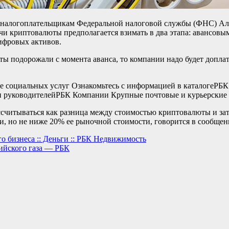
налогоплательщикам Федеральной налоговой службы (ФНС) Але
чи криптовалюты предполагается взимать в два этапа: авансов
цифровых активов.
ты подорожали с момента аванса, то компании надо будет доплат
 социальных услуг Ознакомьтесь с информацией в каталоге
РБК
и руководителей
РБК Компании Крупные почтовые и курьерские 
рассчитываться как разница между стоимостью криптовалюты и за
и, но не ниже 20% ее рыночной стоимости, говорится в сообщен
о бизнеса :: Деньги :: РБК Недвижимость
сийского газа — РБК