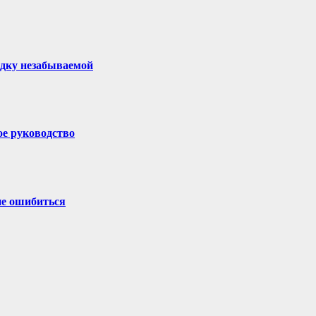
здку незабываемой
ое руководство
не ошибиться