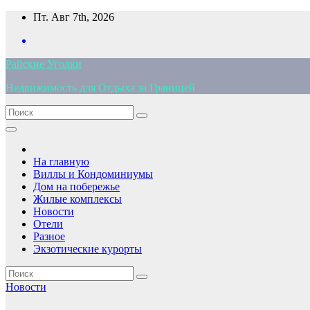
Перейти
Пт. Авг 7th, 2026
к
содержимому
Райские Уголки
Недвижимость для Отдыха за Границей
На главную
Виллы и Кондоминиумы
Дом на побережье
Жилые комплексы
Новости
Отели
Разное
Экзотические курорты
Новости