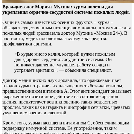
Врач-диетолог Марият Мухина: хурма полезна для
укрепления сердечно-сосудистой системы пожилых людей.
Один из самых известных осенних фруктов – хурма –
обладает существенным потенциалом пользы, в том числе для
пожилых людей (рассказала доктор Мухина «Москве 24»). В
частности, медик посоветовала хурму как средство
профилактики аритмии.
«В хурме много калия, который нужен пожилым
для здоровья сердечно-сосудистой системы. Он
понижает давление, улучшает работу сердца и
устраняет аритмию», — объяснила специалист.
Доктор медицинских наук добавила, что оранжевый цвет
плодов хурмы отражает их насыщенность бета-каротином,
предшественником витамина А. Этот антиоксидант оказывает
выраженное позитивное действие на состояние органов
зрения, препятствует возникновению таких возрастных
проблем, таких как катаракта и дистрофия сетчатки, чреватых
ухудшением зрения и слепотой.
Кроме того, хурма насыщена витамином C, обеспечивающим
поддержку иммунной системе. Ее употребление, таким
образом, является профилактикой простуд и других вирусных