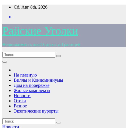
Перейти
Сб. Авг 8th, 2026
к
содержимому
Райские Уголки
Недвижимость для Отдыха за Границей
На главную
Виллы и Кондоминиумы
Дом на побережье
Жилые комплексы
Новости
Отели
Разное
Экзотические курорты
Новости