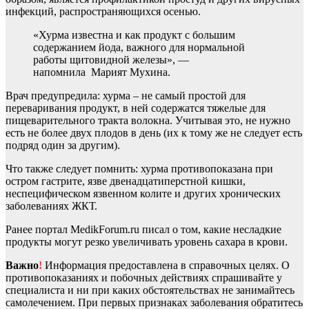
инфекций, распространяющихся осенью.
«Хурма известна и как продукт с большим
содержанием йода, важного для нормальной
работы щитовидной железы», —
напомнила Марият Мухина.
Врач предупредила: хурма – не самый простой для
переваривания продукт, в ней содержатся тяжелые для
пищеварительного тракта волокна. Учитывая это, не нужно
есть не более двух плодов в день (их к тому же не следует есть
подряд один за другим).
Что также следует помнить: хурма противопоказана при
остром гастрите, язве двенадцатиперстной кишки,
неспецифическом язвенном колите и других хронических
заболеваниях ЖКТ.
Ранее портал MedikForum.ru писал о том, какие несладкие
продукты могут резко увеличивать уровень сахара в крови.
Важно
!
Информация предоставлена в справочных целях. О
противопоказаниях и побочных действиях спрашивайте у
специалиста и ни при каких обстоятельствах не занимайтесь
самолечением. При первых признаках заболевания обратитесь