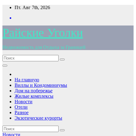
Перейти
Пт. Авг 7th, 2026
к
содержимому
Райские Уголки
Недвижимость для Отдыха за Границей
На главную
Виллы и Кондоминиумы
Дом на побережье
Жилые комплексы
Новости
Отели
Разное
Экзотические курорты
Новости