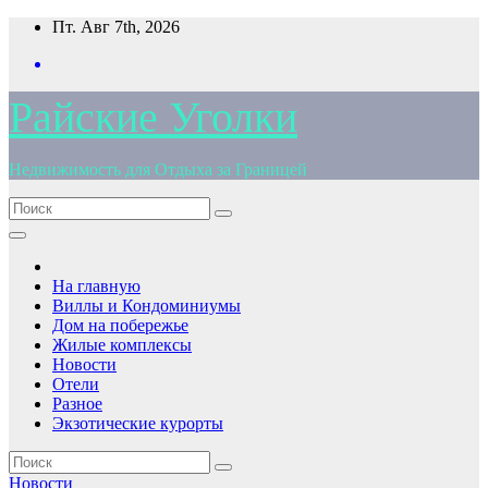
Перейти
Пт. Авг 7th, 2026
к
содержимому
Райские Уголки
Недвижимость для Отдыха за Границей
На главную
Виллы и Кондоминиумы
Дом на побережье
Жилые комплексы
Новости
Отели
Разное
Экзотические курорты
Новости