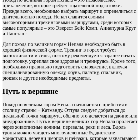
приключение, которое требует тщательной подготовки.
Прежде всего, необходимо выбрать маршрут и определиться с
длительностью похода. Непал славится своими
высокогорными трекинговыми маршрутами, среди которых
самые популярные – это Эверест Бейс Кэмп, Аннапурна Круг
и Лангтанг.
Для похода по великим горам Непала необходимо быть в
хорошей физической форме. Трекинг в горах требует
выносливости и силы, поэтому рекомендуется заранее начать
подготовку, укрепляя свое здоровье и тренируясь. Кроме того,
необходимо правильно подготовить снаряжение, включая
специализированную одежду, обувь, палатку, спальник,
рюкзак и другие необходимые предметы.
Путь к вершине
Поход по великим горам Непала начинается с прибытия в
столицу страны – Катманду. Оттуда следует добраться до
начальной точки маршрута, обычно это делается на джипе или
внедорожнике. Путь к вершине великих гор Непала пролегает
через живописные долины, перевалы, реки и леса. Вдоль
тропы можно увидеть многочисленные буддистские
монастыри, деревни шерпов и пейзажи, которые захватывают