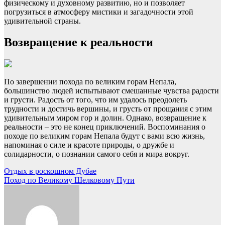
физическому и духовному развитию, но и позволяет
погрузиться в атмосферу мистики и загадочности этой
удивительной страны.
Возвращение к реальности
По завершении похода по великим горам Непала,
большинство людей испытывают смешанные чувства радости
и грусти. Радость от того, что им удалось преодолеть
трудности и достичь вершины, и грусть от прощания с этим
удивительным миром гор и долин. Однако, возвращение к
реальности – это не конец приключений. Воспоминания о
походе по великим горам Непала будут с вами всю жизнь,
напоминая о силе и красоте природы, о дружбе и
солидарности, о познании самого себя и мира вокруг.
Навигация
Отдых в роскошном Дубае
Поход по Великому Шелковому Пути
по
записям