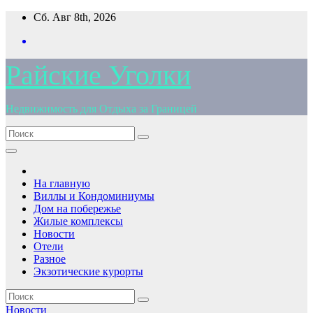
Перейти
Сб. Авг 8th, 2026
к
содержимому
Райские Уголки
Недвижимость для Отдыха за Границей
На главную
Виллы и Кондоминиумы
Дом на побережье
Жилые комплексы
Новости
Отели
Разное
Экзотические курорты
Новости