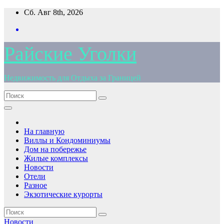
Перейти
Сб. Авг 8th, 2026
к
содержимому
Райские Уголки
Недвижимость для Отдыха за Границей
На главную
Виллы и Кондоминиумы
Дом на побережье
Жилые комплексы
Новости
Отели
Разное
Экзотические курорты
Новости