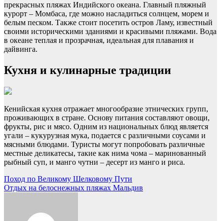
прекрасных пляжах Индийского океана. Главный пляжный
курорт – Момбаса, где можно насладиться солнцем, морем и
белым песком. Также стоит посетить остров Ламу, известный
своими историческими зданиями и красивыми пляжами. Вода
в океане теплая и прозрачная, идеальная для плавания и
дайвинга.
Кухня и кулинарные традиции
Кенийская кухня отражает многообразие этнических групп,
проживающих в стране. Основу питания составляют овощи,
фрукты, рис и мясо. Одним из национальных блюд является
угали – кукурузная мука, подается с различными соусами и
мясными блюдами. Туристы могут попробовать различные
местные деликатесы, такие как нима чома – маринованный
рыбный суп, и манго чутни – десерт из манго и риса.
Навигация
Поход по Великому Шелковому Пути
Отдых на белоснежных пляжах Мальдив
по
записям