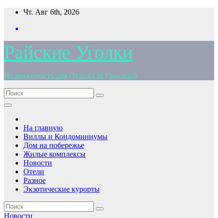
Перейти
Чт. Авг 6th, 2026
к
содержимому
Райские Уголки
Недвижимость для Отдыха за Границей
На главную
Виллы и Кондоминиумы
Дом на побережье
Жилые комплексы
Новости
Отели
Разное
Экзотические курорты
Новости