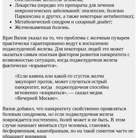
Лекарства (нередко это препараты для лечения
неврологических заболеваний: эпилепсии, болезни
Паркинсона и других, а также некоторые антибиотики);
Метаболический синдром и сахарный диабет;
Желчнокаменная болезнь.
Врач Вялов указал на то, что проблемы с желчным пузырем
практически гарантированно ведут к воспалению
поджелудочной железы. Для некоторых людей это может
оказаться самым опасным фактором развития панкреатита с
возможностью ситуации, когда поджелудочная железа
фактически «взрывается».
«Если камень или какой-то сгусток желчи
закупорит проток, может случиться острый
панкреатит, когда поджелудочная способна
мгновенно «взорваться», — сказал медик
«Вечерней Москве».
Вялов добавил, что панкреатиту свойственно проявляться
болевым синдромом, но если поджелудочная железа
повреждается постепенно, болей может и не быть. В этом
случае начинает меняться стул человека, становясь
бесформенным, кашеобразным, но на такой симптом часто не
обращают внимания.