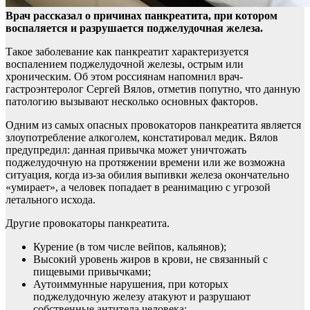
Врач рассказал о причинах панкреатита, при котором
воспаляется и разрушается поджелудочная железа.
Такое заболевание как панкреатит характеризуется
воспалением поджелудочной железы, острым или
хроническим. Об этом россиянам напомнил врач-
гастроэнтеролог Сергей Вялов, отметив попутно, что данную
патологию вызывают несколько основных факторов.
Одним из самых опасных провокаторов панкреатита является
злоупотребление алкоголем, констатировал медик. Вялов
предупредил: данная привычка может уничтожать
поджелудочную на протяжении времени или же возможна
ситуация, когда из-за обилия выпивки железа окончательно
«умирает», а человек попадает в реанимацию с угрозой
летального исхода.
Другие провокаторы панкреатита.
Курение (в том числе вейпов, кальянов);
Высокий уровень жиров в крови, не связанный с
пищевыми привычками;
Аутоиммунные нарушения, при которых
поджелудочную железу атакуют и разрушают
собственные антитела человека;