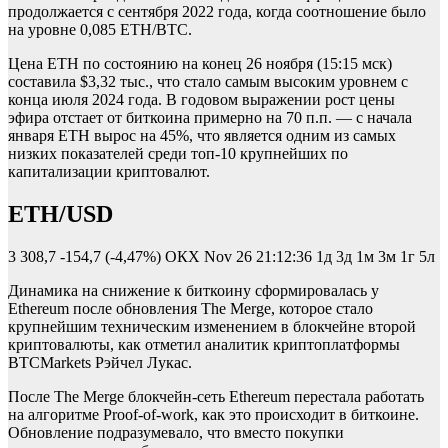
продолжается с сентября 2022 года, когда соотношение было
на уровне 0,085 ETH/BTC.
Цена ETH по состоянию на конец 26 ноября (15:15 мск)
составила $3,32 тыс., что стало самым высоким уровнем с
конца июля 2024 года. В годовом выражении рост цены
эфира отстает от биткоина примерно на 70 п.п. — с начала
января ETH вырос на 45%, что является одним из самых
низких показателей среди топ-10 крупнейших по
капитализации криптовалют.
ETH/USD
3 308,7
-154,7 (-4,47%)
ОКХ
Nov 26 21:12:36
1д 3д 1м 3м 1г 5л
Динамика на снижение к биткоину сформировалась у
Ethereum после обновления The Merge, которое стало
крупнейшим техническим изменением в блокчейне второй
криптовалюты, как отметил аналитик криптоплатформы
BTCMarkets Рэйчел Лукас.
После The Merge блокчейн-сеть Ethereum перестала работать
на алгоритме Proof-of-work, как это происходит в биткоине.
Обновление подразумевало, что вместо покупки