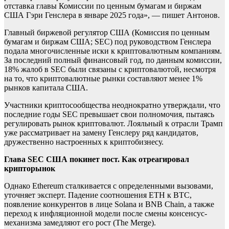
отставка главы Комиссии по ценным бумагам и биржам
США Гэри Генслера в январе 2025 года», — пишет Антонов.
Главный биржевой регулятор США (
Комиссия по ценным
бумагам и биржам США; SEC) под руководством Генслера
подала многочисленные иски к криптовалютным компаниям.
За последний полный финансовый год, по данным комиссии,
18% жалоб в SEC были связаны с криптовалютой, несмотря
на то, что криптовалютные рынки составляют менее 1%
рынков капитала США.
Участники криптосообщества неоднократно утверждали, что
последние годы SEC превышает свои полномочия, пытаясь
регулировать рынок криптовалют. Лояльный к отрасли Трамп
уже рассматривает на замену Генслеру ряд кандидатов,
дружественно настроенных к криптобизнесу.
Глава SEC США покинет пост. Как отреагировал
крипторынок
Однако Ethereum сталкивается с определенными вызовами,
уточняет эксперт. Падение соотношения ETH к BTC,
появление конкурентов в лице Solana и BNB Chain, а также
переход к инфляционной модели после смены консенсус-
механизма замедляют его рост (The Merge).