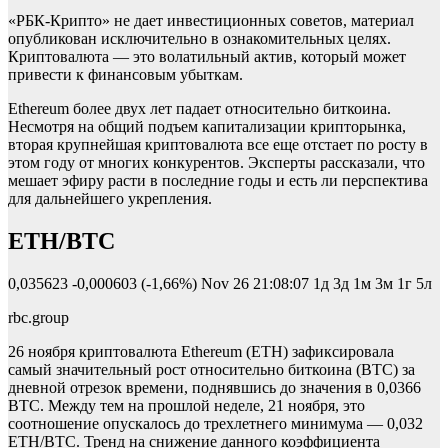
«РБК-Крипто» не дает инвестиционных советов, материал
опубликован исключительно в ознакомительных целях.
Криптовалюта — это волатильный актив, который может
привести к финансовым убыткам.
Ethereum более двух лет падает относительно биткоина.
Несмотря на общий подъем капитализации крипторынка,
вторая крупнейшая криптовалюта все еще отстает по росту в
этом году от многих конкурентов. Эксперты рассказали, что
мешает эфиру расти в последние годы и есть ли перспектива
для дальнейшего укрепления.
ETH/BTC
0,035623
-0,000603 (-1,66%)
Nov 26 21:08:07
1д 3д 1м 3м 1г 5л
rbc.group
26 ноября криптовалюта Ethereum (ETH) зафиксировала
самый значительный рост относительно биткоина (BTC) за
дневной отрезок времени, поднявшись до значения в 0,0366
BTC. Между тем на прошлой неделе, 21 ноября, это
соотношение опускалось до трехлетнего минимума — 0,032
ETH/BTC. Тренд на снижение данного коэффициента