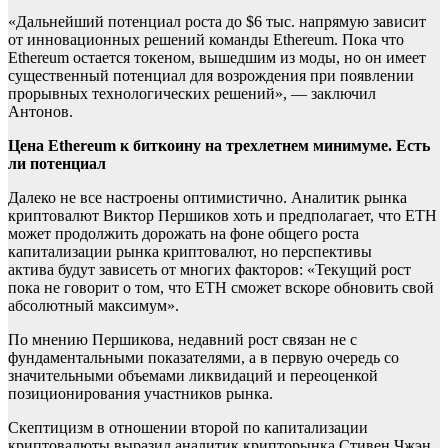
«Дальнейший потенциал роста до $6 тыс. напрямую зависит
от инновационных решений команды Ethereum. Пока что
Ethereum остается токеном, вышедшим из моды, но он имеет
существенный потенциал для возрождения при появлении
прорывных технологических решений»,
— заключил
Антонов.
Цена Ethereum к биткоину на трехлетнем минимуме. Есть
ли потенциал
Далеко не все настроены оптимистично. Аналитик рынка
криптовалют Виктор Першиков хоть и предполагает, что ETH
может продолжить дорожать на фоне общего роста
капитализации рынка криптовалют, но перспективы
актива будут зависеть от многих факторов: «Текущий рост
пока не говорит о том, что ETH сможет вскоре обновить свой
абсолютный максимум».
По мнению Першикова, недавний рост связан не с
фундаментальными показателями, а в первую очередь со
значительными объемами ликвидаций и переоценкой
позиционирования участников рынка.
Скептицизм в отношении второй по капитализации
криптовалюты выразил аналитик крипторынка Стивен Чжэн,