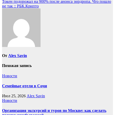
Токен подорожал на 900% после анонса эирдропа. Что пошло
записям
не так :: РБК.Крипто
От
Alex Savin
Похожая запись
Новости
Семейные отели в Сочи
Июл 25, 2026
Alex Savin
Новости
Организация экскурсий и туров по Москве: как сделать