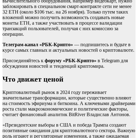
вычислительного оборудования, например видеокарт, нужно
заблокировать в специальном смарт-контракте сети не менее
32 ETH (около $106 тыс. на 26 ноября). Только путем таких
вложений можно получить возможность создавать новые
монеты ETH, а также участвовать в процессе валидации
транзакций пользователей, получая с них комиссию за
операции.
Телеграм-канал «РБК-Крипто»
— подпишитесь и будьте в
курсе самых главных и актуальных новостей о криптовалюте.
Присоединяйтесь к
форуму «РБК-Крипто»
в Telegram для
обсуждения новостей и тенденций криптомира.
Что движет ценой
Криптовалютный рынок в 2024 году переживает
значительные трансформации, которые существенно влияют
на стоимость эфириума и биткоина. А ключевыми драйверами
роста стали макроэкономические и политические факторы,
считает финансовый аналитик BitRiver Владислав Антонов.
«Президентские выборы в США и победа Трампа создают
позитивные ожидания для криптовалютного сектора. Важную
роль играют и регуляторные изменения, а также ожидаемая