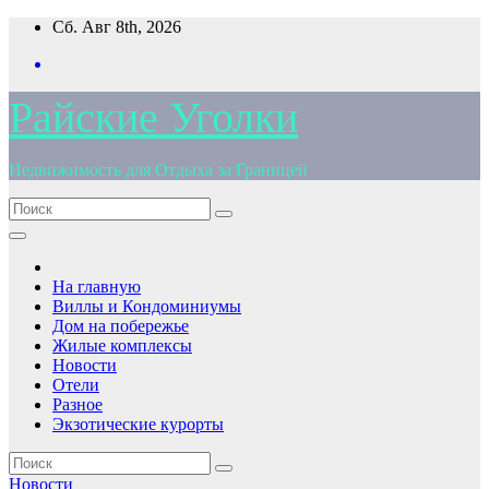
Перейти
Сб. Авг 8th, 2026
к
содержимому
Райские Уголки
Недвижимость для Отдыха за Границей
На главную
Виллы и Кондоминиумы
Дом на побережье
Жилые комплексы
Новости
Отели
Разное
Экзотические курорты
Новости