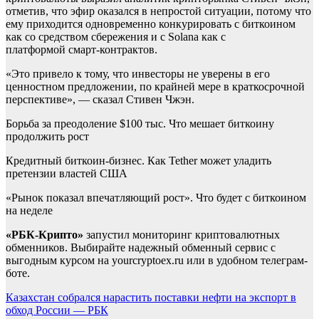
отметив, что эфир оказался в непростой ситуации, потому что
ему приходится одновременно конкурировать с биткоином
как со средством сбережения и с Solana как с
платформой смарт-контрактов.
«Это привело к тому, что инвесторы не уверены в его
ценностном предложении, по крайней мере в краткосрочной
перспективе», — сказал Стивен Чжэн.
Борьба за преодоление $100 тыс. Что мешает биткоину
продолжить рост
Кредитный биткоин-бизнес. Как Tether может уладить
претензии властей США
«Рынок показал впечатляющий рост». Что будет с биткоином
на неделе
«РБК-Крипто»
запустил мониторинг криптовалютных
обменников. Выбирайте надежный обменный сервис с
выгодным курсом на yourcryptoex.ru или в удобном телеграм-
боте.
Навигация
Казахстан собрался нарастить поставки нефти на экспорт в
обход России — РБК
по