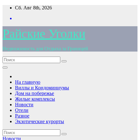
Перейти
Сб. Авг 8th, 2026
к
содержимому
Райские Уголки
Недвижимость для Отдыха за Границей
На главную
Виллы и Кондоминиумы
Дом на побережье
Жилые комплексы
Новости
Отели
Разное
Экзотические курорты
Новости