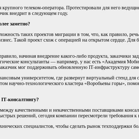
я крупного телеком-оператора. Протестировали для него ведущи
чик внедрит в следующем году.
олее заметно?
ность таких проектов миграции в том, что, как правило, речь
бизнес. Такой проект схож с операцией на открытом сердце. Для
равило, начиная внедрение какого-либо продукта, заказчики за
огические консультанты — например, у нас есть «Академия Moб
 заказчик мог поддерживать обновленную IТ-инфраструктуру сам
нансовым университетом, где развернут виртуальный стенд для о
том научно-технологического кластера «Воробьевы горы», пом
 IТ-консалтингу?
между качественными и некачественными поставщиками консалти
быстрых решений, сегодня компании пересмотрели требования к 
ехнических специалистов, чтобы сделать рынок техподдержки бо