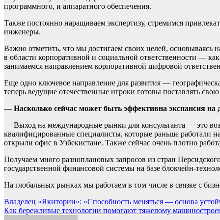
программного, и аппаратного обеспечения.
Также постоянно наращиваем экспертизу, стремимся привлекат
инженеры.
Важно отметить, что мы достигаем своих целей, основываясь н
в области корпоративной и социальной ответственности — как 
занимаемся направлением корпоративной цифровой ответственно
Еще одно ключевое направление для развития — географическ
теперь ведущие отечественные игроки готовы поставлять свою
— Насколько сейчас может быть эффективна экспансия на 
— Выход на международные рынки для консультанта — это возм
квалифицированные специалисты, которые раньше работали на
открыли офис в Узбекистане. Также сейчас очень плотно работ
Получаем много разноплановых запросов из стран Персидского
государственной финансовой системы на базе блокчейн-техно
На глобальных рынках мы работаем в том числе в связке с би
Навигация
Владелец «Якитории»: «Способность меняться — основа усто
Как бережливые технологии помогают тяжелому машиностро
по