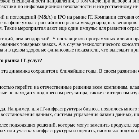
сокой специфичности направления, в том числе при выборе и вн
 практики по информационной безопасности и искусственному ин
ий и поглощений (M&A) и IPO на рынке IТ. Компании сегодня ох
ее на фоне ухода с российского рынка международных вендоров
. Такие мероприятия дают еще один импульс для развития отрас
тиций, чем вендорский. У поставщиков программных или аппар
ованных товарных знаков. А в случае технологического консалт
а и в целом здоровые финансовые показатели, что выглядит при
о рынка IТ-услуг?
 эта динамика сохранится в ближайшие годы. В своем развитии
олностью перейти на отечественные решения всем компаниям, в
торые не находятся под прессом регулятора, также с интересом 
ода. Например, для IТ-инфраструктуры бизнеса появилось много
 восстановления данных, системы управления базами данных, 
олее подходящих решений, которые могут заменить продукты за
х или участках инфраструктуры и оценить, насколько подходит