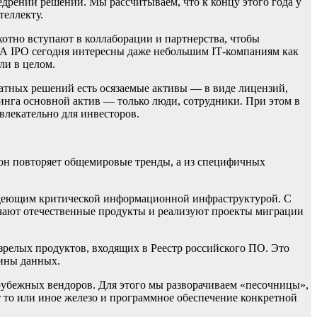
едрении решений. Мы рассчитываем, что к концу этого года у
теллекту.
отно вступают в коллаборации и партнерства, чтобы
. А IРO сегодня интересны даже небольшим IТ-компаниям как
ли в целом.
атных решений есть осязаемые активы — в виде лицензий,
инга основной актив — только люди, сотрудники. При этом в
влекательно для инвесторов.
 он повторяет общемировые тренды, а из специфичных
ладеющим критической информационной инфраструктурой. С
изучают отечественные продукты и реализуют проекты миграции
 зрелых продуктов, входящих в Реестр российского ПО. Это
шины данных.
рубежных вендоров. Для этого мы разворачиваем «песочницы»,
 то или иное железо и программное обеспечение конкретной