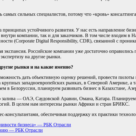
ь самых сильных специалистов, потому что «кровь» консалтинг
а принципах устойчивого развития. У нас есть направление биз
внутри компании, так и для заказчиков. В том числе входим в 
сти (Corporate Digital Responsibility, CDR), связанной с прон
ая экспансия. Российские компании уже достаточно оправились
 экспертизу на другие рынки.
другие рынки и на какие именно?
ожность дать объективную оценку решений, провести пилоты и 
 крупных западноевропейских рынках, в Северной Америке, а т
аем в Белоруссии, планируем развивать бизнес в Казахстане, Аз
 залива — ОАЭ, Саудовской Аравии, Омана, Катара. Планируем с
логий. В целом нам интересны рынки Африки и стран БРИКС.
знес-консультантами, обеспечивая поддержку их практики техно
йчивости бизнеса» — РБК Отрасли
ению — РБК Отрасли