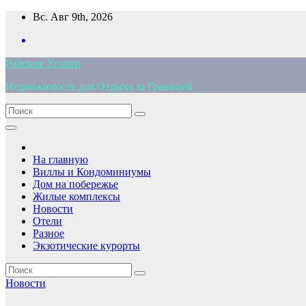
Перейти
Вс. Авг 9th, 2026
к
содержимому
Райские Уголки
Недвижимость для Отдыха за Границей
На главную
Виллы и Кондоминиумы
Дом на побережье
Жилые комплексы
Новости
Отели
Разное
Экзотические курорты
Новости