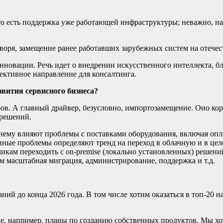
 то есть поддержка уже работающей инфраструктуры; неважно, 
оворя, замещение ранее работавших зарубежных систем на отече
нновации. Речь идет о внедрении искусственного интеллекта, б
ективное направление для консалтинга.
вития сервисного бизнеса?
в. А главный драйвер, безусловно, импортозамещение. Оно кор
 решений.
жнему влияют проблемы с поставками оборудования, включая опл
ные проблемы определяют тренд на переход в облачную и в целом 
чикам переходить с on-premise (локально установленных) решений
ем масштабная миграция, администрирование, поддержка и т.д.
ний до конца 2026 года. В том числе хотим оказаться в топ-20
е, например, планы по созданию собственных продуктов. Мы хот