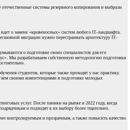
е отечественные системы резервного копирования и выбрали
 идет о замене «кровеносных» систем любого IТ-ландшафта.
 бесшовной миграции нужно перестраивать архитектуру IТ-
думываются о подготовке своих специалистов для его
иус». Мы разрабатываем собственную методологию подготовки
остоятельно.
бучения студентов, которые также проходят у нас практику.
огаем своими компетенциями в подготовке молодых
нговых услуг. После паники на рынке в 2022 году, когда
подрядчикам и подходят к их выбору более тщательно.
лее контролируемым и прозрачным, а также повысить качество