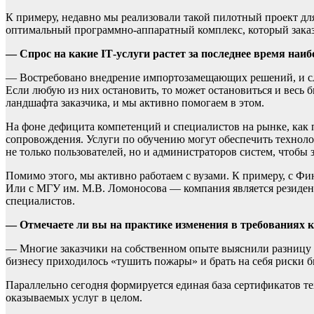
К примеру, недавно мы реализовали такой пилотный проект дл
оптимальный программно-аппаратный комплекс, который заказ
— Спрос на какие IТ-услуги растет за последнее время наиб
— Востребовано внедрение импортозамещающих решений, и слож
Если любую из них остановить, то может остановиться и весь 
ландшафта заказчика, и мы активно помогаем в этом.
На фоне дефицита компетенций и специалистов на рынке, как п
сопровождения. Услуги по обучению могут обеспечить технол
не только пользователей, но и администраторов систем, чтобы
Помимо этого, мы активно работаем с вузами. К примеру, с Фи
Или с МГУ им. М.В. Ломоносова — компания является резиден
специалистов.
— Отмечаете ли вы на практике изменения в требованиях к
— Многие заказчики на собственном опыте выяснили разницу 
бизнесу приходилось «тушить пожары» и брать на себя риски 
Параллельно сегодня формируется единая база сертификатов т
оказываемых услуг в целом.