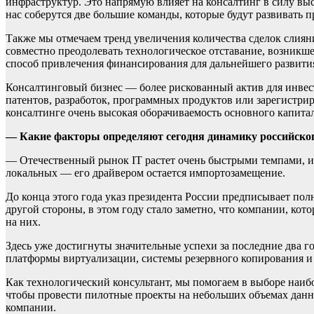
инфраструктур. Это напрямую влияет на консалтинг в силу вы
нас соберутся две большие команды, которые будут развивать
Также мы отмечаем тренд увеличения количества сделок слиян
совместно преодолевать технологическое отставание, возникш
способ привлечения финансирования для дальнейшего развития
Консалтинговый бизнес — более рискованный актив для инвес
патентов, разработок, программных продуктов или зарегистрир
консалтинге очень высокая оборачиваемость основного капитал
— Какие факторы определяют сегодня динамику российског
— Отечественный рынок IТ растет очень быстрыми темпами, и
локальных — его драйвером остается импортозамещение.
До конца этого года указ президента России предписывает п
другой стороны, в этом году стало заметно, что компании, ко
на них.
Здесь уже достигнуты значительные успехи за последние два г
платформы виртуализации, системы резервного копирования и
Как технологический консультант, мы помогаем в выборе наиб
чтобы провести пилотные проекты на небольших объемах данны
компании.