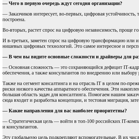
— Чего в первую очередь ждут сегодня организации?
— Заказчиков интересует, во-первых, цифровая устойчивость,
построена.
Во-вторых, растет спрос на цифровую независимость, проще г
И в-третьих, заметен спрос на цифровую трансформацию или и
нишевых цифровых технологий. Это самое интересное и персп
— В чем вы видите основные сложности и драйверы для раз
— Основная сложность — это сохраняющийся дефицит IТ-кадро
обеспечения, а также консультантов по внедрению или выбору
Также на сегмент консалтинга и на отрасль IТ в целом по-пре
риски низкого качества аппаратного обеспечения. Эти накоплен
большая область задач для консалтинга. Помогаем нашим заказ
сюда входит и разработка концепции, и тестовая миграция, зат
— Какие направления для вас наиболее приоритетны?
— Стратегическая цель — войти в топ-100 российских IT-компа
и консультантов.
Эту глобальную цель подкрепляют вспомогательные. В их числ