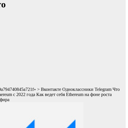
то
6a09a794740845a721f» > Вконтакте Одноклассники Telegram Что
ereum с 2022 года
Как ведет себя Ethereum на фоне роста
эфира