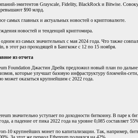
ний-эмитентов Grayscale, Fidelity, BlackRock и Bitwise. Сово
превышают $90 млрд.
рсе самых главных и актуальных новостей о криптовалюте.
суждения новостей и тенденций криптомира.
одним из самых значительных с мая 2024 года. Что также
совпал
 в этот раз проходящей в Бангкоке с 12 по 15 ноября.
авное из отчета
reum Foundation Джастин Дрейк предложил новый план по дальн
измов, которые улучшат базовую инфраструктуру блокчейн-сети,
ю может оказаться крупнейшим с 2022 года.
ereum значительно уступает по доходности биткоину.
В паре к б
года, а падение от пика 2022 года на уровне 0,085 составляет 55%
 топ-10 крупнейших монет по капитализации. Так, например, би
00%. За этот же период Ethereum поднялся на 42%.