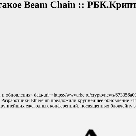
такое Beam Chain :: РБК.Крип
ы и обновления» data-url=»https://www.rbc.ru/crypto/news/67335
я Разработчики Ethereum предложили крупнейшее обновление Eth
з крупнейших ежегодных конференций, посвященных блокчейну 