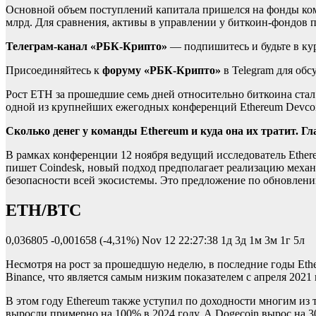
Основной объем поступлений капитала пришелся на фонды компа
млрд. Для сравнения, активы в управлении у биткоин-фондов 
Телеграм-канал «РБК-Крипто»
— подпишитесь и будьте в ку
Присоединяйтесь к
форуму «РБК-Крипто»
в Telegram для об
Рост ETH за прошедшие семь дней относительно биткоина стал 
одной из крупнейших ежегодных конференций Ethereum Devcoin,
Сколько денег у команды Ethereum и куда она их тратит. Гл
В рамках конференции 12 ноября ведущий исследователь Ethe
пишет Coindesk, новый подход предполагает реализацию механ
безопасности всей экосистемы. Это предложение по обновлени
ETH/BTC
0,036805
-0,001658 (-4,31%)
Nov 12 22:27:38
1д 3д 1м 3м 1г 5л
Несмотря на рост за прошедшую неделю, в последние годы Eth
Binance, что является самым низким показателем с апреля 2021 
В этом году Ethereum также уступил по доходности многим из
выросли примерно на 100% в 2024 году. А Dogecoin вырос на 3