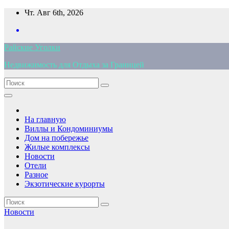
Перейти
Чт. Авг 6th, 2026
к
содержимому
Райские Уголки
Недвижимость для Отдыха за Границей
На главную
Виллы и Кондоминиумы
Дом на побережье
Жилые комплексы
Новости
Отели
Разное
Экзотические курорты
Новости