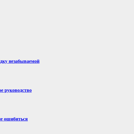
здку незабываемой
ое руководство
не ошибиться