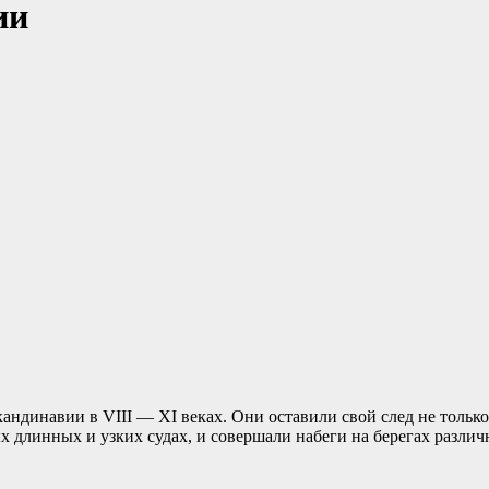
ии
ндинавии в VIII — XI веках. Они оставили свой след не только
 длинных и узких судах, и совершали набеги на берегах различ