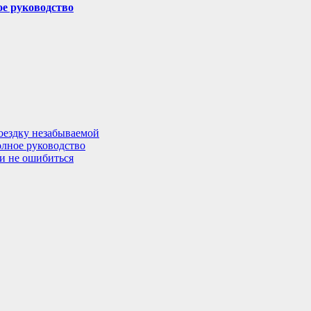
ое руководство
поездку незабываемой
олное руководство
 и не ошибиться