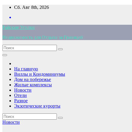
Перейти
Сб. Авг 8th, 2026
к
содержимому
Райские Уголки
Недвижимость для Отдыха за Границей
На главную
Виллы и Кондоминиумы
Дом на побережье
Жилые комплексы
Новости
Отели
Разное
Экзотические курорты
Новости