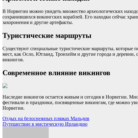
В Норвегии можно увидеть множество археологических находок
сохранившихся викингских кораблей. Его находки сейчас хран
захоронения и другие артефакты.
Туристические маршруты
Существуют специальные туристические маршруты, которые по
мест, как Осло, Ютланд, Тронхейм и другие города и деревни,
викингов.
Современное влияние викингов
Наследие викингов остается живым и сегодня в Норвегии. Мн
фестивали и праздники, посвященные викингам, где можно уви
Норвегии.
Навигация
Отдых на белоснежных пляжах Мальдив
Путешествие в мистическую Ирландию
по
записям