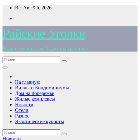
Перейти
Вс. Авг 9th, 2026
к
содержимому
Райские Уголки
Недвижимость для Отдыха за Границей
На главную
Виллы и Кондоминиумы
Дом на побережье
Жилые комплексы
Новости
Отели
Разное
Экзотические курорты
Новости