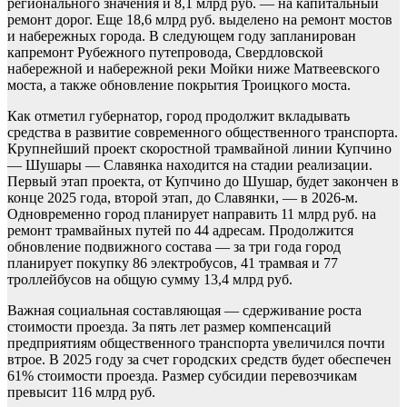
регионального значения и 8,1 млрд руб. — на капитальный
ремонт дорог. Еще 18,6 млрд руб. выделено на ремонт мостов
и набережных города. В следующем году запланирован
капремонт Рубежного путепровода, Свердловской
набережной и набережной реки Мойки ниже Матвеевского
моста, а также обновление покрытия Троицкого моста.
Как отметил губернатор, город продолжит вкладывать
средства в развитие современного общественного транспорта.
Крупнейший проект скоростной трамвайной линии Купчино
— Шушары — Славянка находится на стадии реализации.
Первый этап проекта, от Купчино до Шушар, будет закончен в
конце 2025 года, второй этап, до Славянки, — в 2026-м.
Одновременно город планирует направить 11 млрд руб. на
ремонт трамвайных путей по 44 адресам. Продолжится
обновление подвижного состава — за три года город
планирует покупку 86 электробусов, 41 трамвая и 77
троллейбусов на общую сумму 13,4 млрд руб.
Важная социальная составляющая — сдерживание роста
стоимости проезда. За пять лет размер компенсаций
предприятиям общественного транспорта увеличился почти
втрое. В 2025 году за счет городских средств будет обеспечен
61% стоимости проезда. Размер субсидии перевозчикам
превысит 116 млрд руб.