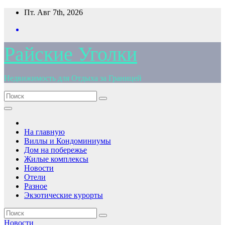
Перейти
Пт. Авг 7th, 2026
к
содержимому
Райские Уголки
Недвижимость для Отдыха за Границей
На главную
Виллы и Кондоминиумы
Дом на побережье
Жилые комплексы
Новости
Отели
Разное
Экзотические курорты
Новости