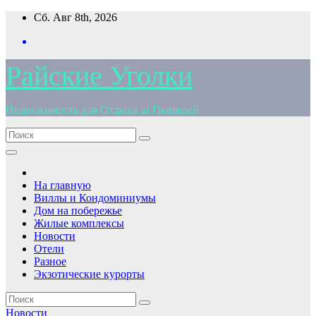
Перейти
Сб. Авг 8th, 2026
к
содержимому
Райские Уголки
Недвижимость для Отдыха за Границей
На главную
Виллы и Кондоминиумы
Дом на побережье
Жилые комплексы
Новости
Отели
Разное
Экзотические курорты
Новости