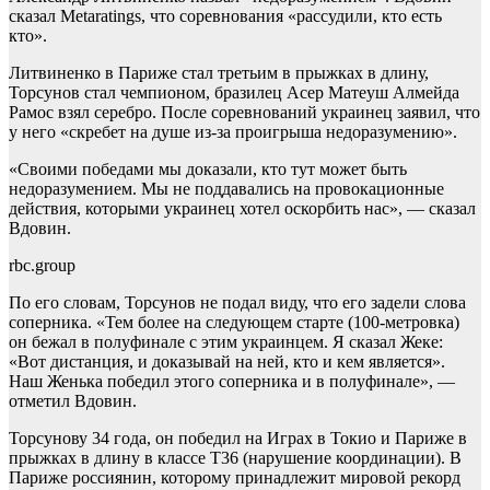
сказал Metaratings, что соревнования «рассудили, кто есть
кто».
Литвиненко в Париже стал третьим в прыжках в длину,
Торсунов стал чемпионом, бразилец Асер Матеуш Алмейда
Рамос взял серебро. После соревнований украинец заявил, что
у него «скребет на душе из-за проигрыша недоразумению».
«Своими победами мы доказали, кто тут может быть
недоразумением. Мы не поддавались на провокационные
действия, которыми украинец хотел оскорбить нас», — сказал
Вдовин.
rbc.group
По его словам, Торсунов не подал виду, что его задели слова
соперника. «Тем более на следующем старте (100-метровка)
он бежал в полуфинале с этим украинцем. Я сказал Жеке:
«Вот дистанция, и доказывай на ней, кто и кем является».
Наш Женька победил этого соперника и в полуфинале», —
отметил Вдовин.
Торсунову 34 года, он победил на Играх в Токио и Париже в
прыжках в длину в классе Т36 (нарушение координации). В
Париже россиянин, которому принадлежит мировой рекорд