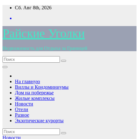
Перейти
Сб. Авг 8th, 2026
к
содержимому
Райские Уголки
Недвижимость для Отдыха за Границей
На главную
Виллы и Кондоминиумы
Дом на побережье
Жилые комплексы
Новости
Отели
Разное
Экзотические курорты
Новости