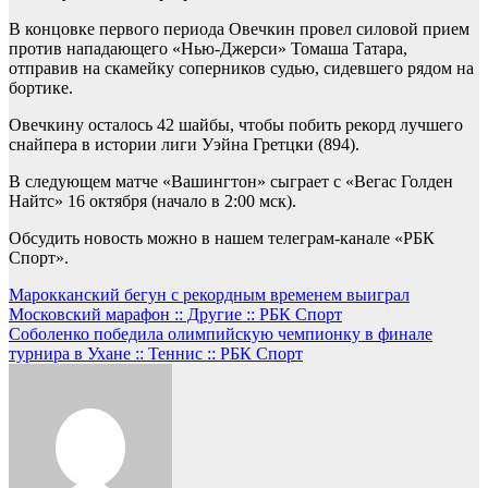
В концовке первого периода Овечкин провел силовой прием
против нападающего «Нью-Джерси» Томаша Татара,
отправив на скамейку соперников судью, сидевшего рядом на
бортике.
Овечкину осталось 42 шайбы, чтобы побить рекорд лучшего
снайпера в истории лиги Уэйна Гретцки (894).
В следующем матче «Вашингтон» сыграет с «Вегас Голден
Найтс» 16 октября (начало в 2:00 мск).
Обсудить новость можно в нашем телеграм-канале «РБК
Спорт».
Навигация
Марокканский бегун с рекордным временем выиграл
Московский марафон :: Другие :: РБК Спорт
по
Соболенко победила олимпийскую чемпионку в финале
записям
турнира в Ухане :: Теннис :: РБК Спорт