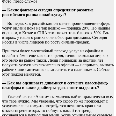
Фото: пресс-служба
— Какие факторы сегодня определяют развитие
российского рынка онлайн-услуг?
— Во-первых, в российском сегменте проникновение сферы
услуг онлайн пока не так велико — порядка 20%. По нашим
оценкам, в Китае и США этот показатель близок к 50%. Во-
вторых, у нашего рынка очень быстрая динамика. Сегодня
Россия в числе лидеров по росту онлайн-продаж.
При этом более масштабный переход услуг из офлайна в
онлайн займет еще какое-то время, точно несколько лет, как
это было на рынке такси. Люди привыкли за десятки лет
получать услуги исключительно офлайн — например, вызвать
рабочих или сантехников, заплатить им наличными. Сейчас
этот подход меняется.
— Как вы оцениваете динамику в сегменте классифайд-
платформ и какие драйверы здесь стоит выделить?
— Уже сейчас на «Авито» ты можешь найти практически все,
что тебе нужно. Мы уверены, что скоро то же произойдет с
услугами: если кому-то потребуется починить кран или
отыскать репетитора, то пойдут к нам. Этот тренд
обозначился в период пандемии, когда официальные сервисы