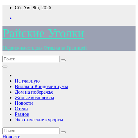
Перейти
Сб. Авг 8th, 2026
к
содержимому
Райские Уголки
Недвижимость для Отдыха за Границей
На главную
Виллы и Кондоминиумы
Дом на побережье
Жилые комплексы
Новости
Отели
Разное
Экзотические курорты
Новости