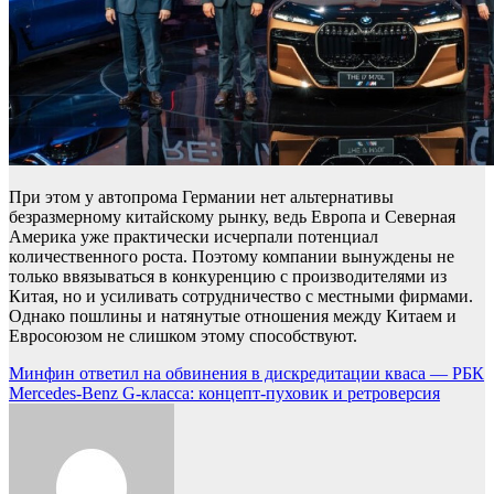
При этом у автопрома Германии нет альтернативы
безразмерному китайскому рынку, ведь Европа и Северная
Америка уже практически исчерпали потенциал
количественного роста. Поэтому компании вынуждены не
только ввязываться в конкуренцию с производителями из
Китая, но и усиливать сотрудничество с местными фирмами.
Однако пошлины и натянутые отношения между Китаем и
Евросоюзом не слишком этому способствуют.
Навигация
Минфин ответил на обвинения в дискредитации кваса — РБК
Mercedes-Benz G-класса: концепт-пуховик и ретроверсия
по
записям