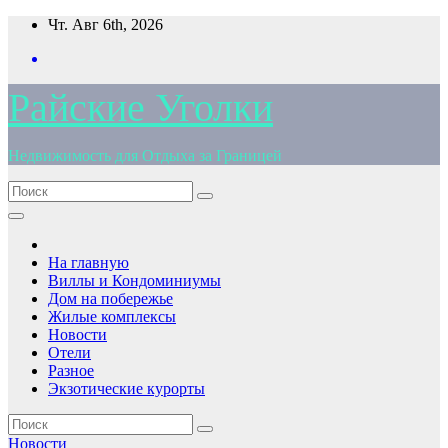
Перейти
Чт. Авг 6th, 2026
к
содержимому
Райские Уголки
Недвижимость для Отдыха за Границей
На главную
Виллы и Кондоминиумы
Дом на побережье
Жилые комплексы
Новости
Отели
Разное
Экзотические курорты
Новости