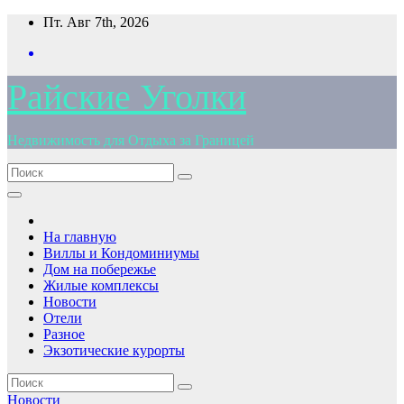
Перейти
Пт. Авг 7th, 2026
к
содержимому
Райские Уголки
Недвижимость для Отдыха за Границей
На главную
Виллы и Кондоминиумы
Дом на побережье
Жилые комплексы
Новости
Отели
Разное
Экзотические курорты
Новости