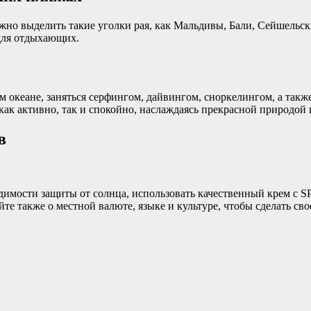
но выделить такие уголки рая, как Мальдивы, Бали, Сейшельские
для отдыхающих.
м океане, заняться серфингом, дайвингом, сноркелингом, а так
ак активно, так и спокойно, наслаждаясь прекрасной природой 
в
димости защиты от солнца, использовать качественный крем с SP
те также о местной валюте, языке и культуре, чтобы сделать с