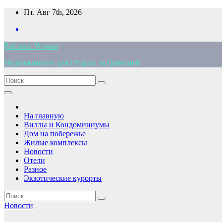
Перейти
Пт. Авг 7th, 2026
к
содержимому
Райские Уголки
Недвижимость для Отдыха за Границей
На главную
Виллы и Кондоминиумы
Дом на побережье
Жилые комплексы
Новости
Отели
Разное
Экзотические курорты
Новости