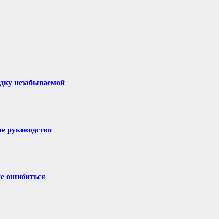
здку незабываемой
ое руководство
не ошибиться