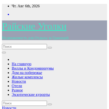
Перейти
Чт. Авг 6th, 2026
к
содержимому
Райские Уголки
Недвижимость для Отдыха за Границей
На главную
Виллы и Кондоминиумы
Дом на побережье
Жилые комплексы
Новости
Отели
Разное
Экзотические курорты
Новости