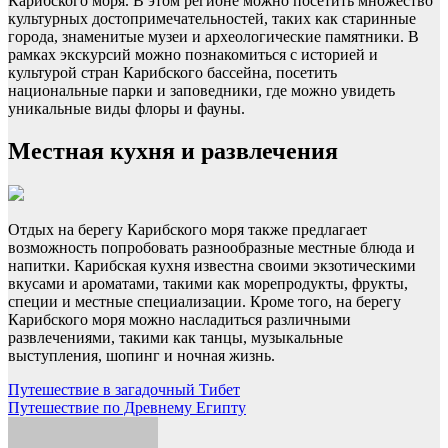
Карибского моря. В этом регионе можно посетить множество
культурных достопримечательностей, таких как старинные
города, знаменитые музеи и археологические памятники. В
рамках экскурсий можно познакомиться с историей и
культурой стран Карибского бассейна, посетить
национальные парки и заповедники, где можно увидеть
уникальные виды флоры и фауны.
Местная кухня и развлечения
Отдых на берегу Карибского моря также предлагает
возможность попробовать разнообразные местные блюда и
напитки. Карибская кухня известна своими экзотическими
вкусами и ароматами, такими как морепродукты, фрукты,
специи и местные специализации. Кроме того, на берегу
Карибского моря можно насладиться различными
развлечениями, такими как танцы, музыкальные
выступления, шопинг и ночная жизнь.
Навигация
Путешествие в загадочный Тибет
Путешествие по Древнему Египту
по
записям