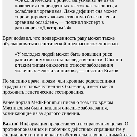
«Онкологический процесс запускается не из-за
появления поврежденных клеток как такового, а
ослабления организма. Даже дефицит сна может
спровоцировать злокачественную болезнь, если
организм ослаблен», — пояснил эксперт в
разговоре с «Доктором 24».
Врач добавил, что подверженность раку может также
обуславливаться генетической предрасположенностью.
«У молодых людей может быть повышен риск
развития опухоли из-за наследственности. Обычно
к таким типам онкологии относят заболевания
молочных желез и яичников», — пояснил Есаков.
По мнению врача, людям, чьи кровные родственники
страдали от злокачественных болезней, имеет смысл
проходить генетические тестирования.
Ранее портал MedikForum.ru писал о том, что врачом
Мясниковым были названы опасные заболевания,
возникающие из-за долгого сидения.
Важно
!
Информация предоставлена в справочных целях. О
противопоказаниях и побочных действиях спрашивайте у
специалиста и ни при каких обстоятельствах не занимайтесь