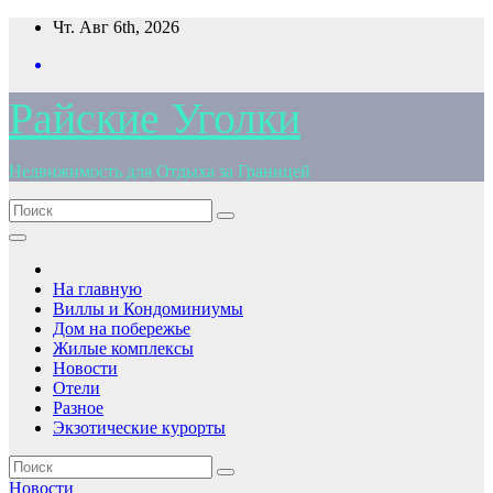
Перейти
Чт. Авг 6th, 2026
к
содержимому
Райские Уголки
Недвижимость для Отдыха за Границей
На главную
Виллы и Кондоминиумы
Дом на побережье
Жилые комплексы
Новости
Отели
Разное
Экзотические курорты
Новости