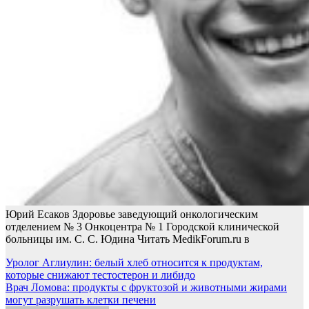
Юрий Есаков Здоровье заведующий онкологическим
отделением № 3 Онкоцентра № 1 Городской клинической
больницы им. С. С. Юдина
Читать MedikForum.ru в
Навигация
Уролог Аглиулин: белый хлеб относится к продуктам,
которые снижают тестостерон и либидо
по
Врач Ломова: продукты с фруктозой и животными жирами
записям
могут разрушать клетки печени