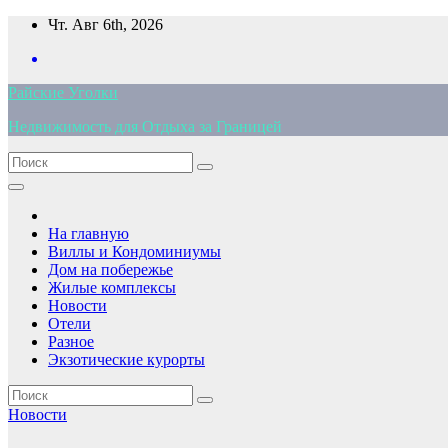
Перейти
Чт. Авг 6th, 2026
к
содержимому
Райские Уголки
Недвижимость для Отдыха за Границей
На главную
Виллы и Кондоминиумы
Дом на побережье
Жилые комплексы
Новости
Отели
Разное
Экзотические курорты
Новости