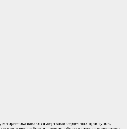
, которые оказываются жертвами сердечных приступов,
я или давящая боль в грудине, общее плохое самочувствие,