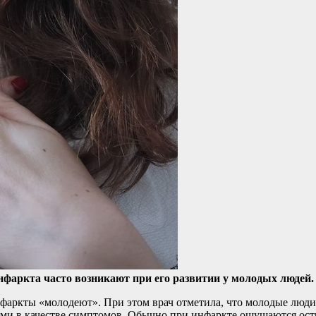
аркта часто возникают при его развитии у молодых людей.
нфаркты «молодеют». При этом врач отметила, что молодые люди
ми в качестве симптомов. Обычно при инфаркте ощущаются остра