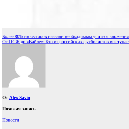
Навигация
Более 80% инвесторов назвали необходимым учиться вложения
От ПСЖ до «Вайле»: Кто из российских футболистов выступает 
по
записям
От
Alex Savin
Похожая запись
Новости