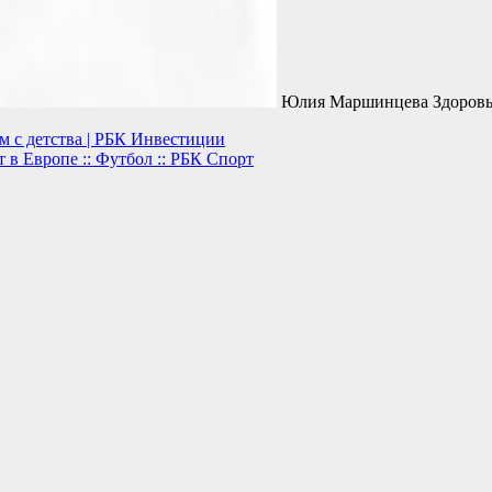
Юлия Маршинцева Здоровье
м с детства | РБК Инвестиции
в Европе :: Футбол :: РБК Спорт