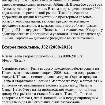
платформу FF-L с кроссовером Murano I и своим
североамериканским аналогом, Altima III. В декабре 2005 года
Teana пережила рестайлинг. В этом виде модель в июне 2006
года вышла на российский рынок. Teana I предлагала
сдержанный дизайн в сочетании с просторным салоном,
богатой комплектацией, включая кресло-»оттоманку»
переднего пассажира, и комфортными настройками шасси.
Привод J31 — передний. Подвеска — независимая. Клиренс у
адаптированных к российским условиям Teana I увеличен до
150 мм. Тормоза — дисковые (передние вентилируемые).
Второе поколение, J32 (2008-2013)
Nissan Teana второго поколения, J32 (2008-2013 гг.)
(Фото: Nissan)
Серийная версия Teana второго поколения дебютировала на
Пекинском автосалоне в апреле 2008 года, что подчеркивало
статус КНР как основного рынка модели. Однако продажи
Teana II стартовали с России в мае того же года, а летом 2009-
го только что введенный в эксплуатацию завод Nissan в
Санкт-Петербурге начал производство модели по полному
циклу. О серьезности ставки Nissan на Teana II в России
говорит и тот факт, что в дополнение к переднеприводным
специально для нашего рынка была разработана