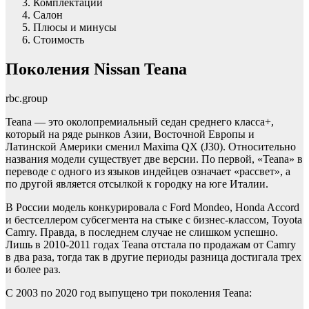
Комплектации
Салон
Плюсы и минусы
Стоимость
Поколения Nissan Teana
rbc.group
Teana — это околопремиальный седан среднего класса+,
который на ряде рынков Азии, Восточной Европы и
Латинской Америки сменил Maxima QX (J30). Относительно
названия модели существует две версии. По первой, «Teana» в
переводе с одного из языков индейцев означает «рассвет», а
по другой является отсылкой к городку на юге Италии.
В России модель конкурировала с Ford Mondeo, Honda Accord
и бестселлером субсегмента на стыке с бизнес-классом, Toyota
Camry. Правда, в последнем случае не слишком успешно.
Лишь в 2010-2011 годах Teana отстала по продажам от Camry
в два раза, тогда так в другие периоды разница достигала трех
и более раз.
С 2003 по 2020 год выпущено три поколения Teana: