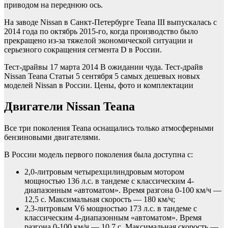
приводом на переднюю ось.
На заводе Nissan в Санкт-Петербурге Teana III выпускалась с
2014 года по октябрь 2015-го, когда производство было
прекращено из-за тяжелой экономической ситуации и
серьезного сокращения сегмента D в России.
Тест-драйвы
17 марта 2014
В ожидании чуда. Тест-драйв
Nissan Teana
Статьи
5 сентября
5 самых дешевых новых
моделей Nissan в России. Цены, фото и комплектации
Двигатели Nissan Teana
Все три поколения Teana оснащались только атмосферными
бензиновыми двигателями.
В России модель первого поколения была доступна с:
2,0-литровым четырехцилиндровым мотором
мощностью 136 л.с. в тандеме с классическим 4-
диапазонным «автоматом». Время разгона 0-100 км/ч —
12,5 с. Максимальная скорость — 180 км/ч;
2,3-литровым V6 мощностью 173 л.с. в тандеме с
классическим 4-диапазонным «автоматом». Время
разгона 0-100 км/ч — 10,7 с. Максимальная скорость —