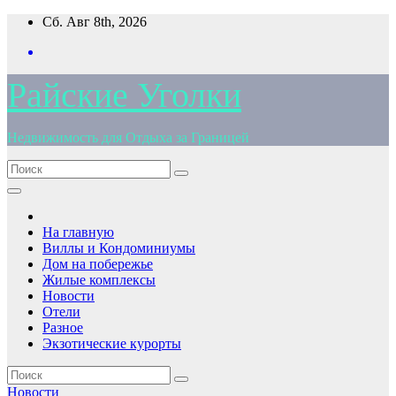
Перейти
Сб. Авг 8th, 2026
к
содержимому
Райские Уголки
Недвижимость для Отдыха за Границей
На главную
Виллы и Кондоминиумы
Дом на побережье
Жилые комплексы
Новости
Отели
Разное
Экзотические курорты
Новости