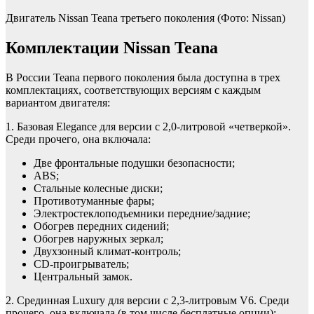
Двигатель Nissan Teana третьего поколения
(Фото: Nissan)
Комплектации Nissan Teana
В России Teana первого поколения была доступна в трех
комплектациях, соответствующих версиям с каждым
вариантом двигателя:
1. Базовая Elegance для версии с 2,0-литровой «четверкой».
Среди прочего, она включала:
Две фронтальные подушки безопасности;
ABS;
Стальные колесные диски;
Противотуманные фары;
Электростеклоподъемники передние/задние;
Обогрев передних сидений;
Обогрев наружных зеркал;
Двухзонный климат-контроль;
CD-проигрыватель;
Центральный замок.
2. Срединная Luxury для версии с 2,3-литровым V6. Среди
прочего, она включала (в том числе бесплатные опции):