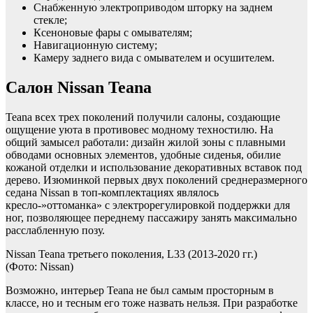
Снабженную электроприводом шторку на заднем
стекле;
Ксеноновые фары с омывателям;
Навигационную систему;
Камеру заднего вида с омывателем и осушителем.
Салон Nissan Teana
Teana всех трех поколений получили салоны, создающие
ощущение уюта в противовес модному техностилю. На
общий замысел работали: дизайн жилой зоны с плавными
обводами основных элементов, удобные сиденья, обилие
кожаной отделки и использование декоративных вставок под
дерево. Изюминкой первых двух поколений среднеразмерного
седана Nissan в топ-комплектациях являлось
кресло-»оттоманка» с электрорегулировкой поддержки для
ног, позволяющее переднему пассажиру занять максимально
расслабленную позу.
Nissan Teana третьего поколения, L33 (2013-2020 гг.)
(Фото: Nissan)
Возможно, интерьер Teana не был самым просторным в
классе, но и тесным его тоже назвать нельзя. При разработке