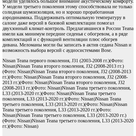
модели уделялось большое внимание акустическому комфорту.
У модели третьего поколения этому способствовала не только
солидная шумоизоляция, но и хорошо проработанная
аэродинамика. Поддерживать оптимальную температуру в
салоне даже версий в базовой комплектации помогал
двухзонный климат-контроль. Предлагавшиеся в России Teana
имели как минимум передние сиденья с обогревом, а в ряде
комплектаций и с функцией вентиляции плюс обогрев
дивана. Меломаны могли бы записать в актив седана Nissan и
возможность выбора версий с аудиосистемами Bose.
Nissan Teana первого поколения, J31 (2003-2008 гг.)(Фото:
Nissan)Nissan Teana второго поколения, J32 (2008-2013 гг.)
(Фото: Nissan)Nissan Teana второго поколения, J32 (2008-2013
гг.)(Фото: Nissan)Nissan Teana второго поколения, J32 (2008-
2013 гг.)(Фото: Nissan)Nissan Teana второго поколения, J32
(2008-2013 гг.)(Фото: Nissan)Nissan Teana третьего поколения,
L33 (2013-2020 гг.)(Фото: Nissan)Nissan Teana третьего
поколения, L33 (2013-2020 гг.)(Фото: Nissan)Nissan Teana
третьего поколения, L33 (2013-2020 гг.)(Фото: Nissan)Nissan
Teana третьего поколения, L33 (2013-2020 гг.)(Фото:
Nissan)Nissan Teana третьего поколения, L33 (2013-2020 гг.)
(Фото: Nissan)Nissan Teana третьего поколения, L33 (2013-2020
гг.)(Фото: Nissan)