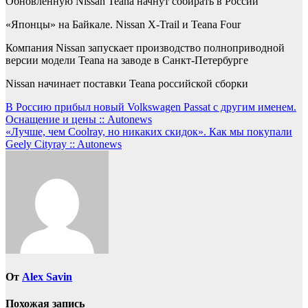
Обновленную Nissan Teana начнут собирать в России
«Японцы» на Байкале. Nissan X-Trail и Teana Four
Компания Nissan запускает производство полноприводной
версии модели Teana на заводе в Санкт-Петербурге
Nissan начинает поставки Teana российской сборки
Навигация
В Россию прибыл новый Volkswagen Passat с другим именем.
Оснащение и цены :: Autonews
по
«Лучше, чем Coolray, но никаких скидок». Как мы покупали
записям
Geely Cityray :: Autonews
От
Alex Savin
Похожая запись