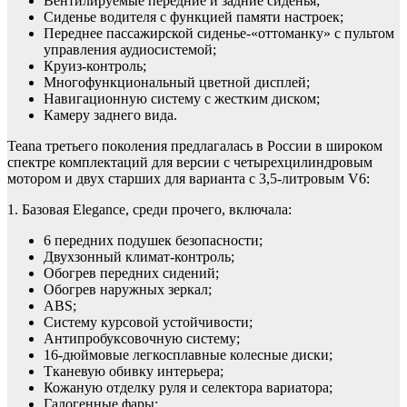
Вентилируемые передние и задние сиденья;
Сиденье водителя с функцией памяти настроек;
Переднее пассажирской сиденье-«оттоманку» с пультом
управления аудиосистемой;
Круиз-контроль;
Многофункциональный цветной дисплей;
Навигационную систему с жестким диском;
Камеру заднего вида.
Teana третьего поколения предлагалась в России в широком
спектре комплектаций для версии с четырехцилиндровым
мотором и двух старших для варианта с 3,5-литровым V6:
1. Базовая Elegance, среди прочего, включала:
6 передних подушек безопасности;
Двухзонный климат-контроль;
Обогрев передних сидений;
Обогрев наружных зеркал;
ABS;
Систему курсовой устойчивости;
Антипробуксовочную систему;
16-дюймовые легкосплавные колесные диски;
Тканевую обивку интерьера;
Кожаную отделку руля и селектора вариатора;
Галогенные фары;