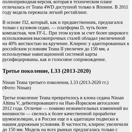
полноприводная версия, которая в техническом плане
отличалась от Teana 4WD доступной только в Японии. В 2011
году модель пережила легкий рестайлинг.
В основе J32, который, как и предшественник, предлагался
только с кузовом седан, — платформа D, чуть более
компактная, чем FF-L. При этом кузов за счет более широкого
использования высокопрочных сталей обладал увеличенной
на 40% жесткостью на кручение. Клиренс у адаптированных к
российским условиям Teana II увеличен до 150 мм, а
используемые навигационной системой карты
русифицированы, как и голосовое сопровождение.
Третье поколение, L33 (2013-2020)
Nissan Teana третьего поколения, L33 (2013-2020 гг.)
(Фото: Nissan)
Третье поколение Teana превратилось в клона седана Nissan
Altima V, дебютировавшего на Нью-Йоркском автосалоне
2012 года. Отличие — помимо незначительных изменений во
внешности — свелось к более качественной проработке
шумоизоляции, а в России еще и к адаптации подвески к
нашим дорожным условиям. В частности, клиренс увеличили
до 150 мм. Модель на всех рынках предлагалась только с