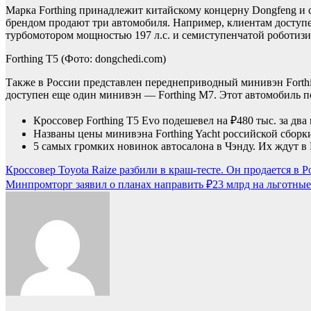
Марка Forthing принадлежит китайскому концерну Dongfeng и с
брендом продают три автомобиля. Например, клиентам доступен
турбомотором мощностью 197 л.с. и семиступенчатой роботизи
Forthing T5
(Фото: dongchedi.com)
Также в России представлен переднеприводный минивэн Forthi
доступен еще один минивэн — Forthing M7. Этот автомобиль п
Кроссовер Forthing T5 Evo подешевел на ₽480 тыс. за два
Названы цены минивэна Forthing Yacht российской сборк
5 самых громких новинок автосалона в Чэнду. Их ждут в
Навигация
Кроссовер Toyota Raize разбили в краш-тесте. Он продается в Р
Минпромторг заявил о планах направить ₽23 млрд на льготные
по
записям