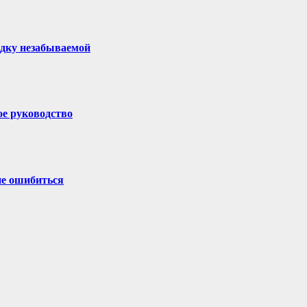
здку незабываемой
ое руководство
не ошибиться