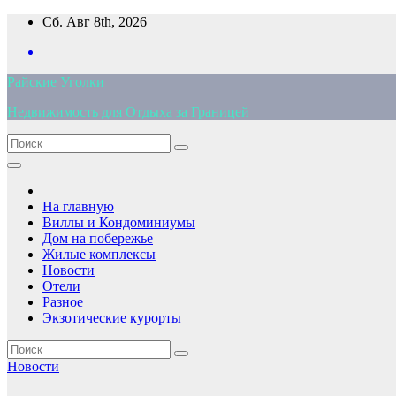
Перейти
Сб. Авг 8th, 2026
к
содержимому
Райские Уголки
Недвижимость для Отдыха за Границей
На главную
Виллы и Кондоминиумы
Дом на побережье
Жилые комплексы
Новости
Отели
Разное
Экзотические курорты
Новости