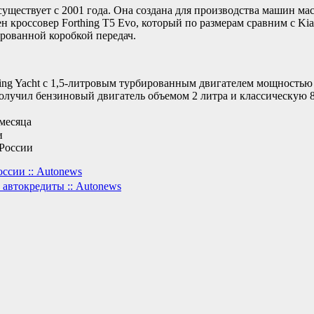
уществует с 2001 года. Она создана для производства машин ма
 кроссовер Forthing T5 Evo, который по размерам сравним с Ki
рованной коробкой передач.
ng Yacht c 1,5-литровым турбированным двигателем мощностью 1
олучил бензиновый двигатель объемом 2 литра и классическую 
 месяца
и
 России
оссии :: Autonews
 автокредиты :: Autonews