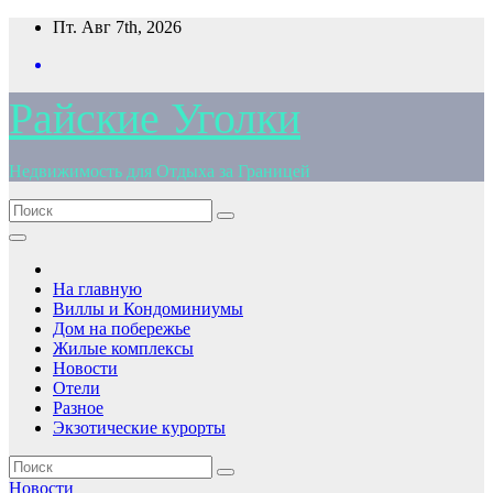
Перейти
Пт. Авг 7th, 2026
к
содержимому
Райские Уголки
Недвижимость для Отдыха за Границей
На главную
Виллы и Кондоминиумы
Дом на побережье
Жилые комплексы
Новости
Отели
Разное
Экзотические курорты
Новости