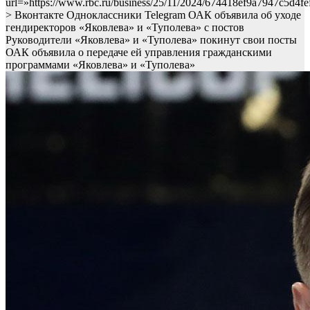
url=»https://www.rbc.ru/business/25/11/2024/674418ef9a7947c5d4fe
> Вконтакте Одноклассники Telegram ОАК объявила об уходе
гендиректоров «Яковлева» и «Туполева» с постов
Руководители «Яковлева» и «Туполева» покинут свои посты
ОАК объявила о передаче ей управления гражданскими
программами «Яковлева» и «Туполева»