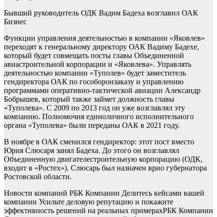
Бывший руководитель ОДК Вадим Бадеха возглавил ОАК
Бизнес
Функции управления деятельностью в компании «Яковлев»
переходят к генеральному директору ОАК Вадиму Бадехе,
который будет совмещать посты главы Объединенной
авиастроительной корпорации и «Яковлева». Управлять
деятельностью компании «Туполев» будет заместитель
гендиректора ОАК по гособоронзаказу и управлению
программами оперативно-тактической авиации Александр
Бобрышев, который также займет должность главы
«Туполева». С 2009 по 2013 год он уже возглавлял эту
компанию. Полномочия единоличного исполнительного
органа «Туполева» были переданы ОАК в 2021 году.
В ноябре в ОАК сменился гендиректор: этот пост вместо
Юрия Слюсаря занял Бадеха. До этого он возглавлял
Объединенную двигателестроительную корпорацию (ОДК,
входит в «Ростех»). Слюсарь был назначен врио губернатора
Ростовской области.
Новости компаний РБК Компании Делитесь кейсами вашей
компании Усильте деловую репутацию и покажите
эффективность решений на реальных примерах
РБК Компании