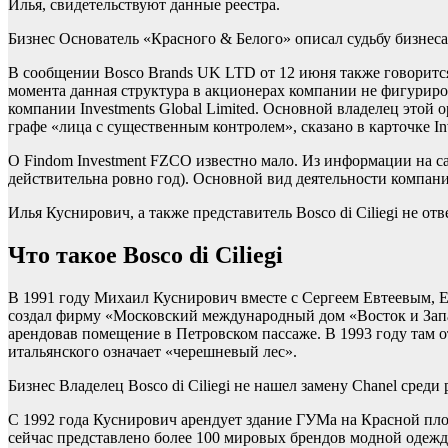
Илья, свидетельствуют данные реестра.
Бизнес
Основатель «Красного & Белого» описал судьбу бизнес
В сообщении Bosco Brands UK LTD от 12 июня также говорится
момента данная структура в акционерах компании не фигурирова
компании Investments Global Limited. Основной владелец это
графе «лица с существенным контролем», сказано в карточке Inv
О Findom Investment FZCO известно мало. Из информации на са
действительна ровно год). Основной вид деятельности компан
Илья Куснирович, а также представитель Bosco di Ciliegi не о
Что такое Bosco di Ciliegi
В 1991 году Михаил Куснирович вместе с Сергеем Евтеевым, 
создал фирму «Московский международный дом «Восток и Запа
арендовав помещение в Петровском пассаже. В 1993 году там от
итальянского означает «черешневый лес».
Бизнес
Владелец Bosco di Ciliegi не нашел замену Chanel среди
С 1992 года Куснирович арендует здание ГУМа на Красной пло
сейчас представлено более 100 мировых брендов модной одежды