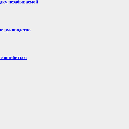
здку незабываемой
ое руководство
не ошибиться