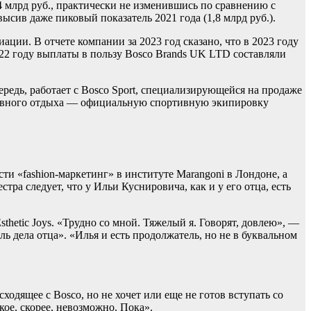
млрд руб., практически не изменившись по сравнению с
высив даже пиковый показатель 2021 года (1,8 млрд руб.).
ии. В отчете компании за 2023 год сказано, что в 2023 году
022 году выплаты в пользу Bosco Brands UK LTD составляли
ередь, работает с Bosco Sport, специализирующейся на продаже
ктивного отдыха — официальную спортивную экипировку
ти «fashion-маркетинг» в институте Marangoni в Лондоне, а
тра следует, что у Ильи Куснировича, как и у его отца, есть
hetic Joys. «Трудно со мной. Тяжелый я. Говорят, довлею», —
 дела отца». «Илья и есть продолжатель, но не в буквальном
ходящее с Bosco, но не хочет или еще не готов вступать со
кое, скорее, невозможно. Пока».