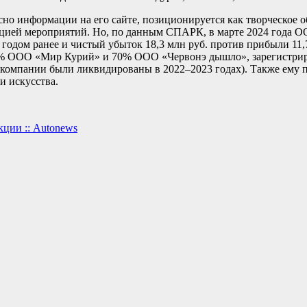
асно информации на его сайте, позиционируется как творческое
зацией мероприятий. Но, по данным СПАРК, в марте 2024 года 
 годом ранее и чистый убыток 18,3 млн руб. против прибыли 11,
20% ООО «Мир Курий» и 70% ООО «Червонэ дышло», зарегистри
ти компании были ликвидированы в 2022–2023 годах). Также е
и искусства.
кции :: Autonews