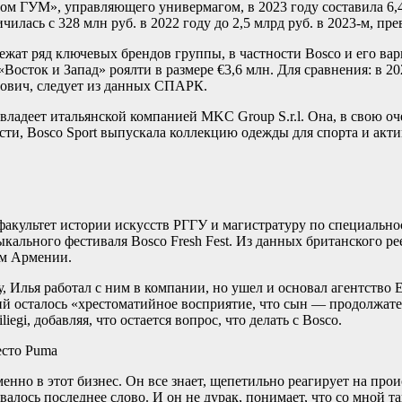
 ГУМ», управляющего универмагом, в 2023 году составила 6,4 
илась с 328 млн руб. в 2022 году до 2,5 млрд руб. в 2023-м, пре
 ряд ключевых брендов группы, в частности Bosco и его вариац
Восток и Запад» роялти в размере €3,6 млн. Для сравнения: в 2
ович, следует из данных СПАРК.
владеет итальянской компанией MKC Group S.r.l. Она, в свою оч
ности, Bosco Sport выпускала коллекцию одежды для спорта и а
 факультет истории искусств РГГУ и магистратуру по специальнос
ального фестиваля Bosco Fresh Fest. Из данных британского реес
ом Армении.
лья работал с ним в компании, но ушел и основал агентство Est
 осталось «хрестоматийное восприятие, что сын — продолжатель
egi, добавляя, что остается вопрос, что делать с Bosco.
есто Puma
нно в этот бизнес. Он все знает, щепетильно реагирует на проис
алось последнее слово. И он не дурак, понимает, что со мной та