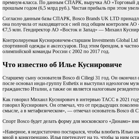
премиум-класса. По данным СПАРК, выручка АО «Торговый дом
прошлым годом (6,5 млрд руб.). Чистая прибыль при этом увелич
Согласно данным базы СПАРК, Bosco Brands UK LTD принадлежат
она получила от находящегося с ней под общим контролем АО «
€7,5 млн. Гендиректор АО «Восток и Запад» — Михаил Куснир
Контролируемая Куснировичем-старшим Investments Global Ltd 
спортивной одежды и аксессуаров. Под этим брендом, в част
олимпийской команды России с 2002 по 2017 год.
Что известно об Илье Куснировиче
Старшему сыну основателя Bosco di Ciliegi 31 год. Он окончил
после основал инди-группу Esthetix и выступил идеологом музык
гражданство Италии, а также он является налоговым резидент
Как говорил Михаил Куснирович в интервью ТАСС в 2021 году, И
говорил Куснирович. Он отмечал, что от предыдущих поколений
смысле, а в метафизическом», — отмечал основатель Bosco di Cili
Спорт
Bosco будет делать форму для московского «Динамо» вм
«Наверное, я недостаточно постарался, чтобы влюбить Илью име
мной в конкуренцию. Илья претендует на то, чтобы за ним остав