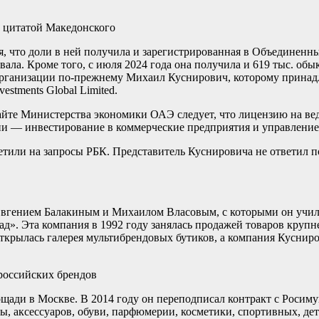
а цитатой Македонского
, что доли в ней получила и зарегистрированная в Объединенн
ла. Кроме того, с июля 2024 года она получила и 619 тыс. обык
й организации по-прежнему Михаил Куснирович, которому принад
estments Global Limited.
йте Министерства экономики ОАЭ следует, что лицензию на веде
ии — инвестирование в коммерческие предприятия и управление.
тветили на запросы РБК. Представитель Куснировича не ответил 
Евгением Балакиным и Михаилом Власовым, с которыми он училс
д». Эта компания в 1992 году занялась продажей товаров круп
крылась галерея мультибрендовых бутиков, а компания Куснирови
 российских брендов
щади в Москве. В 2014 году он переподписал контракт с Росиму
, аксессуаров, обуви, парфюмерии, косметики, спортивных, детс