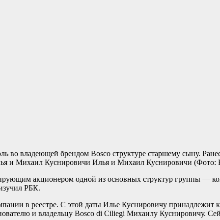
оль во владеющей брендом Bosco структуре старшему сыну. Ранее
Илья и Михаил Куснировичи
(Фото:
ролирующим акционером одной из основных структур группы — к
изучил РБК.
омпании в реестре. С этой даты Илье Куснировичу принадлежит
вателю и владельцу Bosco di Ciliegi Михаилу Куснировичу. Сей