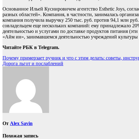
Основанное Ильей Куснировичем агентство Esthetic Joys, согл
разных областей». Компания, в частности, занималась органи
компания получила выручку 250 тыс. руб. против 94,1 млн руб.
совладельцем еще нескольких компаний: ему принадлежало 
деятельностью и услугами по доставке продуктов питания (э
«Айм ин», занимавшемся деятельностью учреждений культуры 
Читайте РБК в Telegram.
Навигация
Почему примерзает ручник и что с этим делать: советы, инстру
Дорога льгот и послаблений
по
записям
От
Alex Savin
Похожая запись