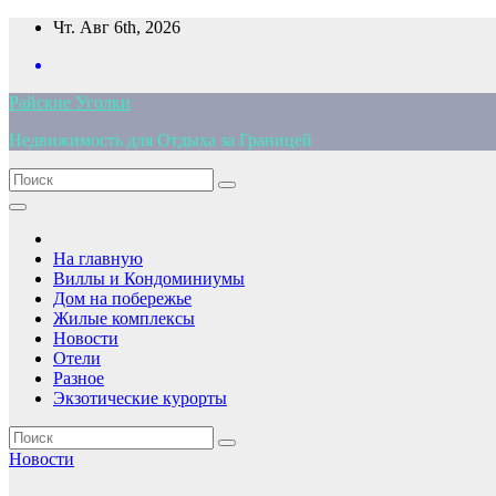
Перейти
Чт. Авг 6th, 2026
к
содержимому
Райские Уголки
Недвижимость для Отдыха за Границей
На главную
Виллы и Кондоминиумы
Дом на побережье
Жилые комплексы
Новости
Отели
Разное
Экзотические курорты
Новости