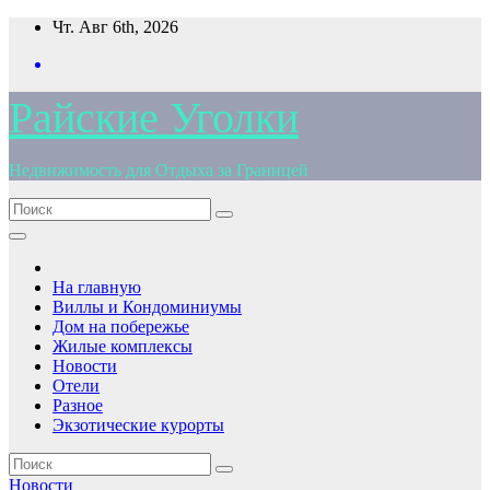
Перейти
Чт. Авг 6th, 2026
к
содержимому
Райские Уголки
Недвижимость для Отдыха за Границей
На главную
Виллы и Кондоминиумы
Дом на побережье
Жилые комплексы
Новости
Отели
Разное
Экзотические курорты
Новости