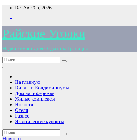
Перейти
Вс. Авг 9th, 2026
к
содержимому
Райские Уголки
Недвижимость для Отдыха за Границей
На главную
Виллы и Кондоминиумы
Дом на побережье
Жилые комплексы
Новости
Отели
Разное
Экзотические курорты
Новости