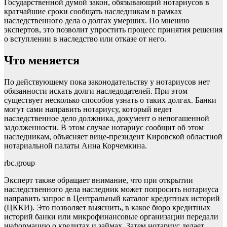
Государственной думой закон, обязывающий нотариусов в
кратчайшие сроки сообщать наследникам в рамках
наследственного дела о долгах умерших. По мнению
экспертов, это позволит упростить процесс принятия решения
о вступлении в наследство или отказе от него.
Что меняется
По действующему пока законодательству у нотариусов нет
обязанности искать долги наследодателей. При этом
существует несколько способов узнать о таких долгах. Банки
могут сами направить нотариусу, который ведет
наследственное дело должника, документ о непогашенной
задолженности. В этом случае нотариус сообщит об этом
наследникам, объясняет вице-президент Кировской областной
нотариальной палаты Анна Корчемкина.
rbc.group
Эксперт также обращает внимание, что при открытии
наследственного дела наследник может попросить нотариуса
направить запрос в Центральный каталог кредитных историй
(ЦККИ). Это позволяет выяснить, в какое бюро кредитных
историй банки или микрофинансовые организации передали
информацию о кредитах и займах. Затем нотариус делает