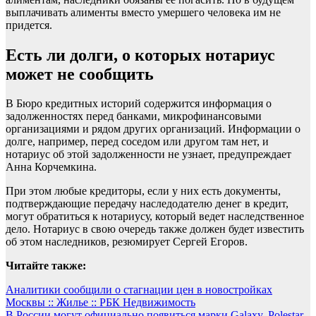
выплачивать алименты вместо умершего человека им не
придется.
Есть ли долги, о которых нотариус
может не сообщить
В Бюро кредитных историй содержится информация о
задолженностях перед банками, микрофинансовыми
организациями и рядом других организаций. Информации о
долге, например, перед соседом или другом там нет, и
нотариус об этой задолженности не узнает, предупреждает
Анна Корчемкина.
При этом любые кредиторы, если у них есть документы,
подтверждающие передачу наследодателю денег в кредит,
могут обратиться к нотариусу, который ведет наследственное
дело. Нотариус в свою очередь также должен будет известить
об этом наследников, резюмирует Сергей Егоров.
Читайте также:
Навигация
Аналитики сообщили о стагнации цен в новостройках
Москвы :: Жилье :: РБК Недвижимость
по
В России могут официально появиться марки Galaxy, Polestar