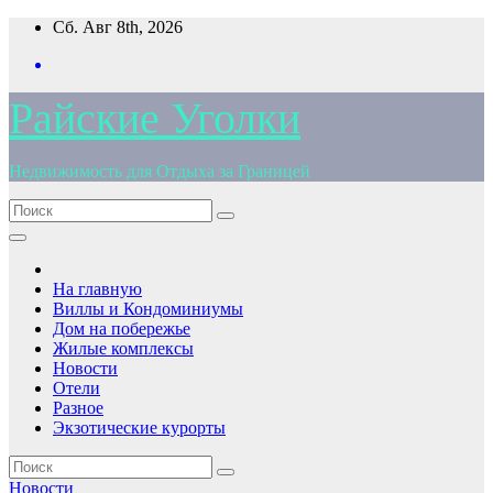
Перейти
Сб. Авг 8th, 2026
к
содержимому
Райские Уголки
Недвижимость для Отдыха за Границей
На главную
Виллы и Кондоминиумы
Дом на побережье
Жилые комплексы
Новости
Отели
Разное
Экзотические курорты
Новости