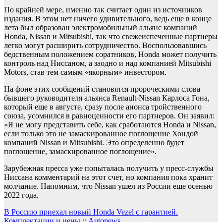
По крайней мере, именно так считает один из источников
издания. В этом нет ничего удивительного, ведь еще в конце
лета был образован электромобильный альянс компаний
Honda, Nissan и Mitsubishi, так что свежеиспеченные партнеры
легко могут расширить сотрудничество. Воспользовавшись
бедственным положением соратников, Honda может получить
контроль над Ниссаном, а заодно и над компанией Mitsubishi
Motors, став тем самым «якорным» инвестором.
На фоне этих сообщений становятся пророческими слова
бывшего руководителя альянса Renault-Nissan Карлоса Гона,
который еще в августе, сразу после анонса тройственного
союза, усомнился в равноценности его партнеров. Он заявил:
«Я не могу представить себе, как сработаются Honda и Nissan,
если только это не замаскированное поглощение Хондой
компаний Nissan и Mitsubishi. Это определенно будет
поглощение, замаскированное поглощение».
Зарубежная пресса уже попыталась получить у пресс-службы
Ниссана комментарий на этот счет, но компания пока хранит
молчание. Напомним, что Nissan ушел из России еще осенью
2022 года.
Навигация
В Россию приехал новый Honda Vezel с гарантией.
Комплектации и цены :: Autonews