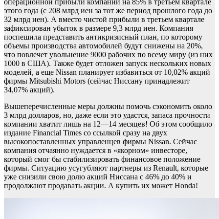
операционной прибыли компании на 85% в третьем квартале
этого года (с 208 млрд иен за тот же период прошлого года до
32 млрд иен). А вместо чистой прибыли в третьем квартале
зафиксирован убыток в размере 9,3 млрд иен. Компания
поспешила представить антикризисный план, по которому
объемы производства автомобилей будут снижены на 20%,
что повлечет увольнение 9000 рабочих по всему миру (из них
1000 в США). Также будет отложен запуск нескольких новых
моделей, а еще Nissan планирует избавиться от 10,02% акций
фирмы Mitsubishi Motors (сейчас Ниссану принадлежит
34,07% акций).
Вышеперечисленные меры должны помочь сэкономить около
3 млрд долларов, но, даже если это удастся, запаса прочности
компании хватит лишь на 12—14 месяцев! Об этом сообщило
издание Financial Times со ссылкой сразу на двух
высокопоставленных управленцев фирмы Nissan. Сейчас
компания отчаянно нуждается в «якорном» инвесторе,
который смог бы стабилизировать финансовое положение
фирмы. Ситуацию усугубляют партнеры из Renault, которые
уже снизили свою долю акций Ниссана с 46% до 40% и
продолжают продавать акции. А купить их может Honda!