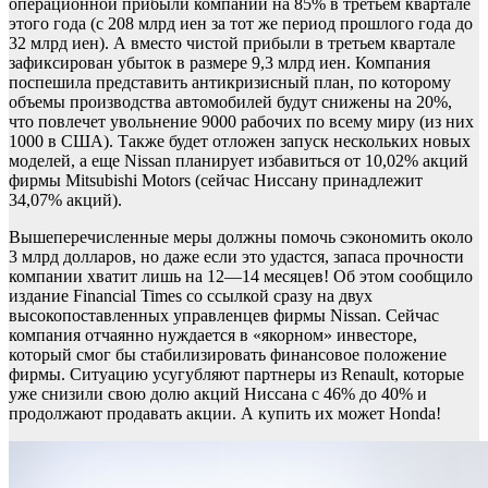
операционной прибыли компании на 85% в третьем квартале
этого года (с 208 млрд иен за тот же период прошлого года до
32 млрд иен). А вместо чистой прибыли в третьем квартале
зафиксирован убыток в размере 9,3 млрд иен. Компания
поспешила представить антикризисный план, по которому
объемы производства автомобилей будут снижены на 20%,
что повлечет увольнение 9000 рабочих по всему миру (из них
1000 в США). Также будет отложен запуск нескольких новых
моделей, а еще Nissan планирует избавиться от 10,02% акций
фирмы Mitsubishi Motors (сейчас Ниссану принадлежит
34,07% акций).
Вышеперечисленные меры должны помочь сэкономить около
3 млрд долларов, но даже если это удастся, запаса прочности
компании хватит лишь на 12—14 месяцев! Об этом сообщило
издание Financial Times со ссылкой сразу на двух
высокопоставленных управленцев фирмы Nissan. Сейчас
компания отчаянно нуждается в «якорном» инвесторе,
который смог бы стабилизировать финансовое положение
фирмы. Ситуацию усугубляют партнеры из Renault, которые
уже снизили свою долю акций Ниссана с 46% до 40% и
продолжают продавать акции. А купить их может Honda!