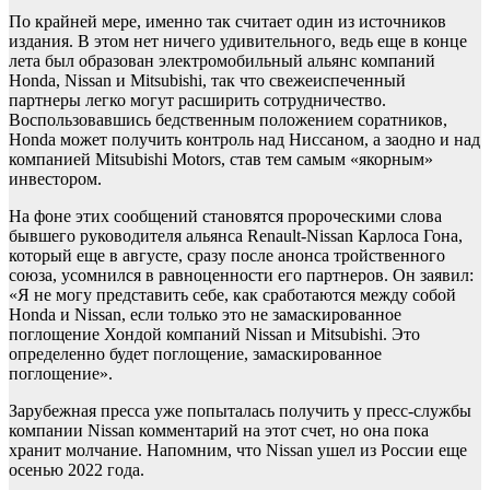
По крайней мере, именно так считает один из источников
издания. В этом нет ничего удивительного, ведь еще в конце
лета был образован электромобильный альянс компаний
Honda, Nissan и Mitsubishi, так что свежеиспеченный
партнеры легко могут расширить сотрудничество.
Воспользовавшись бедственным положением соратников,
Honda может получить контроль над Ниссаном, а заодно и над
компанией Mitsubishi Motors, став тем самым «якорным»
инвестором.
На фоне этих сообщений становятся пророческими слова
бывшего руководителя альянса Renault-Nissan Карлоса Гона,
который еще в августе, сразу после анонса тройственного
союза, усомнился в равноценности его партнеров. Он заявил:
«Я не могу представить себе, как сработаются между собой
Honda и Nissan, если только это не замаскированное
поглощение Хондой компаний Nissan и Mitsubishi. Это
определенно будет поглощение, замаскированное
поглощение».
Зарубежная пресса уже попыталась получить у пресс-службы
компании Nissan комментарий на этот счет, но она пока
хранит молчание. Напомним, что Nissan ушел из России еще
осенью 2022 года.