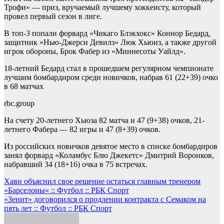
Трофи» — приз, вручаемый лучшему хоккеисту, который
провел первый сезон в лиге.
В топ-3 попали форвард «Чикаго Блэкхокс» Коннор Бедард,
защитник «Нью-Джерси Девилз» Люк Хьюиз, а также другой
игрок обороны, Брок Фабер из «Миннесоты Уайлд».
18-летний Бедард стал в прошедшем регулярном чемпионате
лучшим бомбардиром среди новичков, набрав 61 (22+39) очко
в 68 матчах
rbc.group
На счету 20-летнего Хьюза 82 матча и 47 (9+38) очков, 21-
летнего Фабера — 82 игры и 47 (8+39) очков.
Из российских новичков девятое место в списке бомбардиров
занял форвард «Коламбус Блю Джекетс» Дмитрий Воронков,
набравший 34 (18+16) очка в 75 встречах.
Навигация
Хави объяснил свое решение остаться главным тренером
«Барселоны» :: Футбол :: РБК Спорт
по
«Зенит» договорился о продлении контракта с Семаком на
записям
пять лет :: Футбол :: РБК Спорт