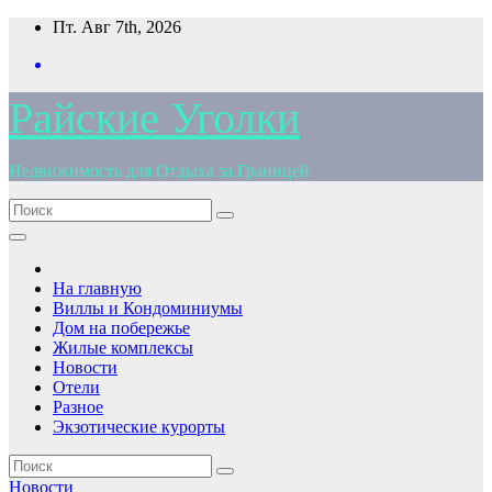
Перейти
Пт. Авг 7th, 2026
к
содержимому
Райские Уголки
Недвижимость для Отдыха за Границей
На главную
Виллы и Кондоминиумы
Дом на побережье
Жилые комплексы
Новости
Отели
Разное
Экзотические курорты
Новости