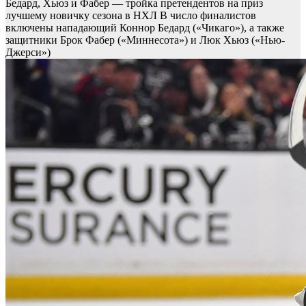
Бедард, Хьюз и Фабер — тройка претендентов на приз
лучшему новичку сезона в НХЛ
В число финалистов
включены нападающий Коннор Бедард («Чикаго»), а также
защитники Брок Фабер («Миннесота») и Люк Хьюз («Нью-
Джерси»)