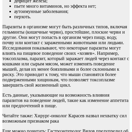
дефицит железа;
пьете много витаминов, но эффекта нет;
аутоимунные заболевания;
перхоть.
Паразиты в организме могут быть различных типов, включая
гельминты (кишечные черви), простейшие, плоские черви и
другие. Они могут попасть в организм через пищу, воду,
почву или контакт с зараженными животными или людьми.
Исследования показывают, что некоторые паразиты могут
влиять на пищевое поведение своих «хозяев». Например,
токсоплазма, паразит, который заражает людей через контакт с
кошками или сырым мясом, может изменять поведение
мышей, делая их менее боязливыми и более склонными к
риску. Это приводит к тому, что мыши становятся более
подверженными хищникам, что позволяет токсоплазме
завершить свой жизненный цикл.
Есть данные, указывающие на возможность влияния
паразитов на поведение людей, такие как изменение аппетита
или предпочтений в пище.
Читайте также: Хирург-онколог Карасев назвал нехватку сил
возможным признаком рака
Еще можно почитать: Гастроэнтеролог Вялов предупредил об