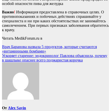
особой опасности пива для желудка
Важно
!
Информация предоставлена в справочных целях. О
противопоказаниях и побочных действиях спрашивайте у
специалиста и ни при каких обстоятельствах не занимайтесь
самолечением. При первых признаках заболевания обратитесь
к врачу.
Читать MedikForum.ru в
Навигация
Врач Баранова назвала 5 продуктов, которые считаются
«витаминными бомбами»
по
Ускоряет старение: эндокринолог Павлова объяснила, почему
записям
в шашлыке опаснее всего поджаристая корочка
От
Alex Savin