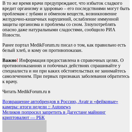
В то же время врачи предупреждают, что избыток сладкого
вредит организму и здоровью – его последствиями могут быть
проблемам с зубами и обменом веществ, возникновение
желудочно-кишечных нарушений, ослабление иммунной
защиты организма и проблемы со сном. Злоупотреблять
опасно даже натуральными сладостями, сообщило РИА
Новости.
Ранее портал MedikForum.ru писал о том, как правильно есть
белый хлеб, и кому он противопоказан.
Важно
!
Информация предоставлена в справочных целях. О
противопоказаниях и побочных действиях спрашивайте у
специалиста и ни при каких обстоятельствах не занимайтесь
самолечением. При первых признаках заболевания обратитесь
к врачу.
Читать MedikForum.ru в
Навигация
Возвращение автобрендов в Россию, Avatr и «фейковые»
камеры: итоги недели :: Autonews
по
Меликов попросил запретить в Дагестане майнинг
записям
криптовалют — РБК