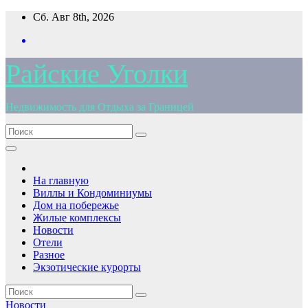
Перейти
Сб. Авг 8th, 2026
к
содержимому
Райские Уголки
Недвижимость для Отдыха за Границей
На главную
Виллы и Кондоминиумы
Дом на побережье
Жилые комплексы
Новости
Отели
Разное
Экзотические курорты
Новости