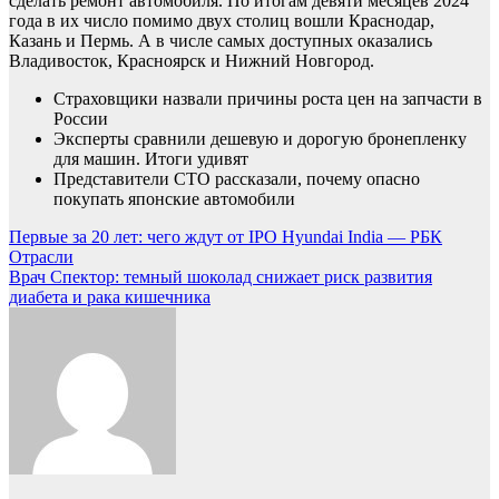
сделать ремонт автомобиля. По итогам девяти месяцев 2024
года в их число помимо двух столиц вошли Краснодар,
Казань и Пермь. А в числе самых доступных оказались
Владивосток, Красноярск и Нижний Новгород.
Страховщики назвали причины роста цен на запчасти в
России
Эксперты сравнили дешевую и дорогую бронепленку
для машин. Итоги удивят
Представители СТО рассказали, почему опасно
покупать японские автомобили
Навигация
Первые за 20 лет: чего ждут от IPO Hyundai India — РБК
Отрасли
по
Врач Спектор: темный шоколад снижает риск развития
записям
диабета и рака кишечника