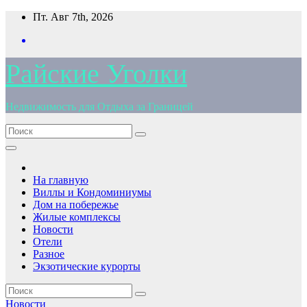
Перейти
Пт. Авг 7th, 2026
к
содержимому
Райские Уголки
Недвижимость для Отдыха за Границей
На главную
Виллы и Кондоминиумы
Дом на побережье
Жилые комплексы
Новости
Отели
Разное
Экзотические курорты
Новости