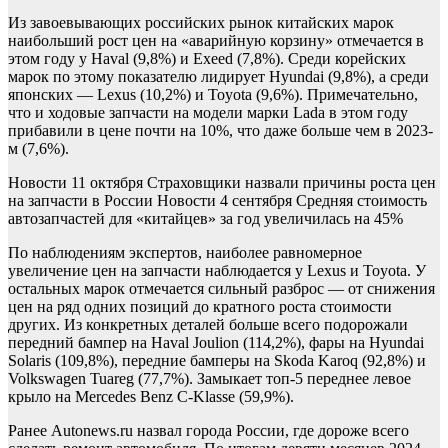
Из завоевывающих российских рынок китайских марок
наибольший рост цен на «аварийную корзину» отмечается в
этом году у Haval (9,8%) и Exeed (7,8%). Среди корейских
марок по этому показателю лидирует Hyundai (9,8%), а среди
японских — Lexus (10,2%) и Toyota (9,6%). Примечательно,
что и ходовые запчасти на модели марки Lada в этом году
прибавили в цене почти на 10%, что даже больше чем в 2023-
м (7,6%).
Новости
11 октября
Страховщики назвали причины роста цен
на запчасти в России
Новости
4 сентября
Средняя стоимость
автозапчастей для «китайцев» за год увеличилась на 45%
По наблюдениям экспертов, наиболее равномерное
увеличение цен на запчасти наблюдается у Lexus и Toyota. У
остальных марок отмечается сильный разброс — от снижения
цен на ряд одних позиций до кратного роста стоимости
других. Из конкретных деталей больше всего подорожали
передний бампер на Haval Joulion (114,2%), фары на Hyundai
Solaris (109,8%), передние бамперы на Skoda Karoq (92,8%) и
Volkswagen Tuareg (77,7%). Замыкает топ-5 переднее левое
крыло на Mercedes Benz C-Klasse (59,9%).
Ранее Autonews.ru назвал города России, где дороже всего