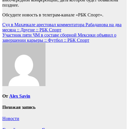
позднее.
Обсудите новость в телеграм-канале «РБК Спорт».
Навигация
Суд в Махачкале арестовал комментатора Рабаданова на два
месяца :: Другие :: РБК Спорт
по
Участник пяти ЧМ в составе сборной Мексики объявил о
записям
завершении карьеры :: Футбол :: РБК Спорт
От
Alex Savin
Похожая запись
Новости