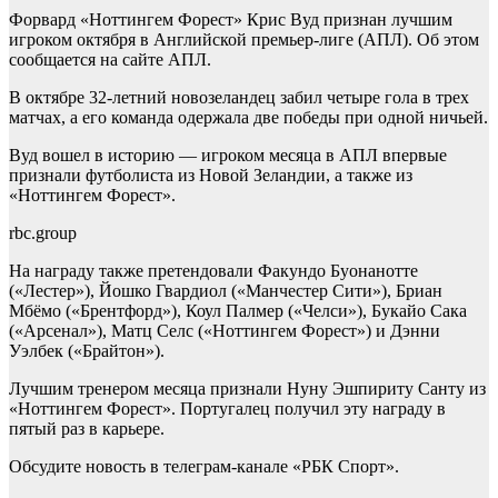
Форвард «Ноттингем Форест» Крис Вуд признан лучшим
игроком октября в Английской премьер-лиге (АПЛ). Об этом
сообщается на сайте АПЛ.
В октябре 32-летний новозеландец забил четыре гола в трех
матчах, а его команда одержала две победы при одной ничьей.
Вуд вошел в историю — игроком месяца в АПЛ впервые
признали футболиста из Новой Зеландии, а также из
«Ноттингем Форест».
rbc.group
На награду также претендовали Факундо Буонанотте
(«Лестер»), Йошко Гвардиол («Манчестер Сити»), Бриан
Мбёмо («Брентфорд»), Коул Палмер («Челси»), Букайо Сака
(«Арсенал»), Матц Селс («Ноттингем Форест») и Дэнни
Уэлбек («Брайтон»).
Лучшим тренером месяца признали Нуну Эшпириту Санту из
«Ноттингем Форест». Португалец получил эту награду в
пятый раз в карьере.
Обсудите новость в телеграм-канале «РБК Спорт».