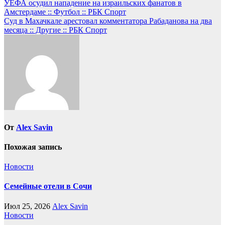
Навигация
УЕФА осудил нападение на израильских фанатов в
Амстердаме :: Футбол :: РБК Спорт
по
Суд в Махачкале арестовал комментатора Рабаданова на два
записям
месяца :: Другие :: РБК Спорт
От
Alex Savin
Похожая запись
Новости
Семейные отели в Сочи
Июл 25, 2026
Alex Savin
Новости