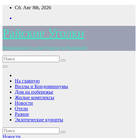
Перейти
Сб. Авг 8th, 2026
к
содержимому
Райские Уголки
Недвижимость для Отдыха за Границей
На главную
Виллы и Кондоминиумы
Дом на побережье
Жилые комплексы
Новости
Отели
Разное
Экзотические курорты
Новости