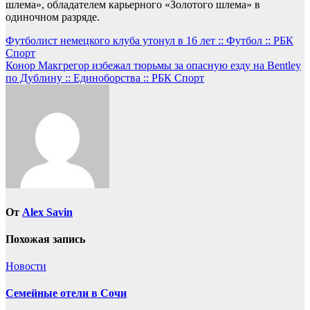
шлема», обладателем карьерного «Золотого шлема» в
одиночном разряде.
Навигация
Футболист немецкого клуба утонул в 16 лет :: Футбол :: РБК
Спорт
по
Конор Макгрегор избежал тюрьмы за опасную езду на Bentley
записям
по Дублину :: Единоборства :: РБК Спорт
От
Alex Savin
Похожая запись
Новости
Семейные отели в Сочи