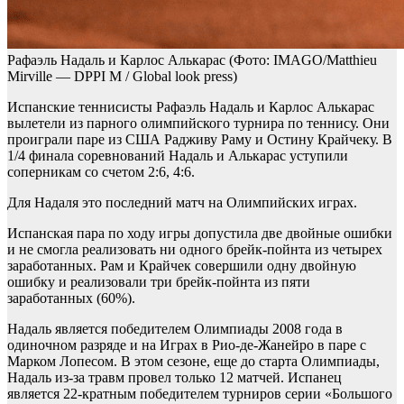
Рафаэль Надаль и Карлос Алькарас
(Фото: IMAGO/Matthieu
Mirville — DPPI M / Global look press)
Испанские теннисисты Рафаэль Надаль и Карлос Алькарас
вылетели из парного олимпийского турнира по теннису. Они
проиграли паре из США Радживу Раму и Остину Крайчеку. В
1/4 финала соревнований Надаль и Алькарас уступили
соперникам со счетом 2:6, 4:6.
Для Надаля это последний матч на Олимпийских играх.
Испанская пара по ходу игры допустила две двойные ошибки
и не смогла реализовать ни одного брейк-пойнта из четырех
заработанных. Рам и Крайчек совершили одну двойную
ошибку и реализовали три брейк-пойнта из пяти
заработанных (60%).
Надаль является победителем Олимпиады 2008 года в
одиночном разряде и на Играх в Рио-де-Жанейро в паре с
Марком Лопесом. В этом сезоне, еще до старта Олимпиады,
Надаль из-за травм провел только 12 матчей. Испанец
является 22-кратным победителем турниров серии «Большого