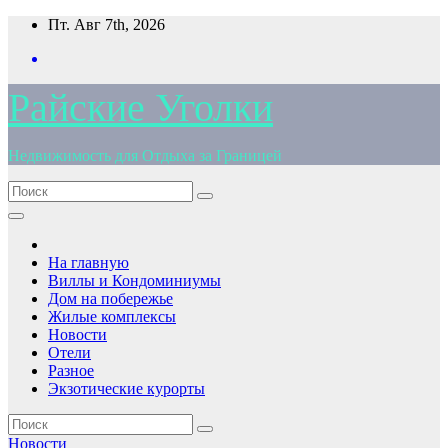
Перейти
Пт. Авг 7th, 2026
к
содержимому
Райские Уголки
Недвижимость для Отдыха за Границей
На главную
Виллы и Кондоминиумы
Дом на побережье
Жилые комплексы
Новости
Отели
Разное
Экзотические курорты
Новости