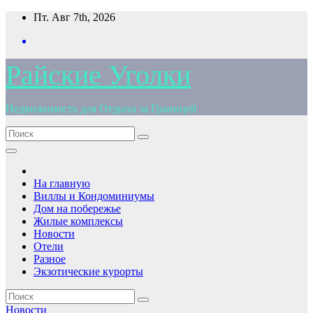
Перейти
Пт. Авг 7th, 2026
к
содержимому
Райские Уголки
Недвижимость для Отдыха за Границей
На главную
Виллы и Кондоминиумы
Дом на побережье
Жилые комплексы
Новости
Отели
Разное
Экзотические курорты
Новости