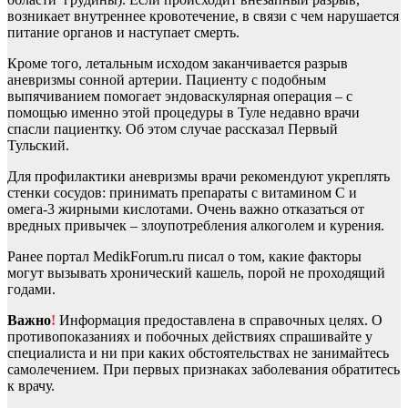
возникает внутреннее кровотечение, в связи с чем нарушается
питание органов и наступает смерть.
Кроме того, летальным исходом заканчивается разрыв
аневризмы сонной артерии. Пациенту с подобным
выпячиванием помогает эндоваскулярная операция – с
помощью именно этой процедуры в Туле недавно врачи
спасли пациентку. Об этом случае рассказал Первый
Тульский.
Для профилактики аневризмы врачи рекомендуют укреплять
стенки сосудов: принимать препараты с витамином С и
омега-3 жирными кислотами. Очень важно отказаться от
вредных привычек – злоупотребления алкоголем и курения.
Ранее портал MedikForum.ru писал о том, какие факторы
могут вызывать хронический кашель, порой не проходящий
годами.
Важно
!
Информация предоставлена в справочных целях. О
противопоказаниях и побочных действиях спрашивайте у
специалиста и ни при каких обстоятельствах не занимайтесь
самолечением. При первых признаках заболевания обратитесь
к врачу.