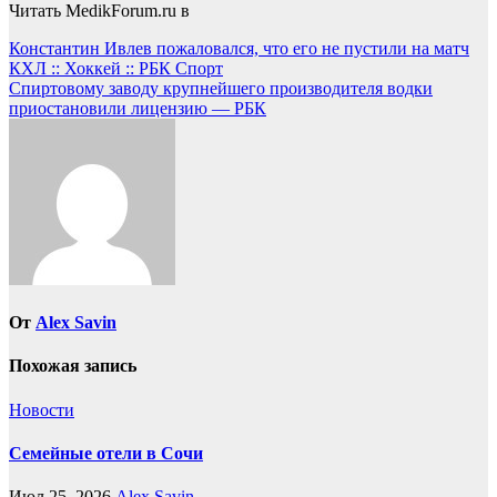
Читать MedikForum.ru в
Навигация
Константин Ивлев пожаловался, что его не пустили на матч
КХЛ :: Хоккей :: РБК Спорт
по
Спиртовому заводу крупнейшего производителя водки
записям
приостановили лицензию — РБК
От
Alex Savin
Похожая запись
Новости
Семейные отели в Сочи
Июл 25, 2026
Alex Savin