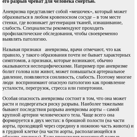
его разрыв чреват для человека смертью.
Аневризма представляет собой «мешочек», который может
образоваться в любом кровеносном сосуде – в том месте
стенки, где возникает дегенерация тканей, изнашивание,
слабость. Специалисты рекомендуют проходить
профилактические обследования, чтобы своевременно
выявлять патологию.
Называя признаки аневризмы, врачи отмечают, что как
правило, у такого образования почти не бывает характерных
симптомов, а признаки, которые возникают, обычно
оказываются неспецифическими. Например при аневризме
болит голова или живот, может повышаться артериальное
давление, появляются сонливость, слабость. Поэтому многие
люди воспринимают опасную патологию как проявление
усталости, перегрузок, стресса или гипертонии.
Особая опасность аневризмы состоит в том, что она может
расти и подвергаться риску разрыва. Наиболее тяжелыми
бывают последствия разрыва аневризмы аорты – самой
крупной артерии человеческого тела. Чаще всего она
формируется в двух местах: в брюшной полости (на части
аорты, проходящей через середину в нижнюю часть живота) и
в грудной клетке (на части аорты, располагающейся в
области грудины). Если происходит внезапный разрыв,