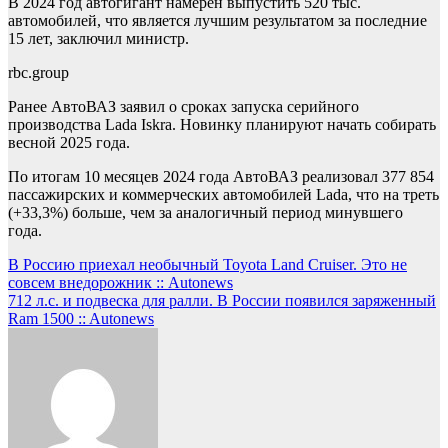
В 2024 год автогигант намерен выпустить 520 тыс.
автомобилей, что является лучшим результатом за последние
15 лет, заключил министр.
rbc.group
Ранее АвтоВАЗ заявил о сроках запуска серийного
производства Lada Iskra. Новинку планируют начать собирать
весной 2025 года.
По итогам 10 месяцев 2024 года АвтоВАЗ реализовал 377 854
пассажирских и коммерческих автомобилей Lada, что на треть
(+33,3%) больше, чем за аналогичный период минувшего
года.
Навигация
В Россию приехал необычный Toyota Land Cruiser. Это не
совсем внедорожник :: Autonews
по
712 л.с. и подвеска для ралли. В России появился заряженный
записям
Ram 1500 :: Autonews