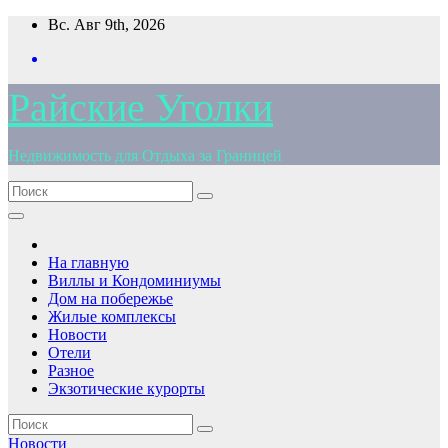
Перейти
Вс. Авг 9th, 2026
к
содержимому
Райские Уголки
Недвижимость для Отдыха за Границей
На главную
Виллы и Кондоминиумы
Дом на побережье
Жилые комплексы
Новости
Отели
Разное
Экзотические курорты
Новости