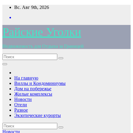
Перейти
Вс. Авг 9th, 2026
к
содержимому
Райские Уголки
Недвижимость для Отдыха за Границей
На главную
Виллы и Кондоминиумы
Дом на побережье
Жилые комплексы
Новости
Отели
Разное
Экзотические курорты
Новости