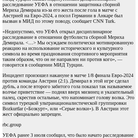
расследование УЕФА в отношении защитника сборной
Мериха Демирала из-за его жеста после гола в матче с
Австрией на Евро-2024, а посол Германии в Анкаре был
вызван в МИД по этому поводу, сообщает CNN Turk.
«Недопустимо, что УЕФА открыл дисциплинарное
расследование в отношении футболиста сборной Мериха
Демирала. <…> Мы осуждаем политически мотивированную
реакцию на использование исторического и культурного
символа во время празднования спортивного мероприятия
таким образом, что он не направлен ни против кого», —
говорится в сообщении МИД Турции.
Инцидент произошел накануне в матче 1/8 финала Евро-2024
против команды Австрии (2:1). Демирал в этой игре сделал
дубль, а после второго забитого гола показал так называемое
волчье приветствие — поднял вверх мизинец и указательный
палец, скрестив остальные, что напоминает голову волка. Это
символ турецкой ультранационалистической группировки
Bozkurtlar («Бозкурт», или «Серые волки»). В Австрии этот
жест официально запрещен.
rbc.group
УЕФА ранее 3 июля сообщил, что было начато расследование