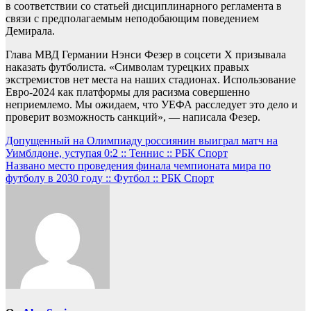
в соответствии со статьей дисциплинарного регламента в
связи с предполагаемым неподобающим поведением
Демирала.
Глава МВД Германии Нэнси Фезер в соцсети Х призывала
наказать футболиста. «Символам турецких правых
экстремистов нет места на наших стадионах. Использование
Евро-2024 как платформы для расизма совершенно
неприемлемо. Мы ожидаем, что УЕФА расследует это дело и
проверит возможность санкций», — написала Фезер.
Навигация
Допущенный на Олимпиаду россиянин выиграл матч на
Уимблдоне, уступая 0:2 :: Теннис :: РБК Спорт
по
Названо место проведения финала чемпионата мира по
записям
футболу в 2030 году :: Футбол :: РБК Спорт