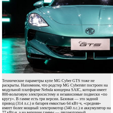
Технические параметры купе MG Cyber GTS тоже не
раскрыты. Напомним, что родстер MG Cyberster построен на
модульной платформе Nebula концерна SAIC, которая имеет
800-вольтовую электросистему и независимые подвески «по
кругу». В гамме есть три версии. Базовая — это задний
привод (314 л.с.) и батарея емкостью 64 кВт·ч, «средняя»
имеет более мощный электромотор (340 л.с.) и аккумулятор на
77 кВт·ч, а на вершине гаммы — двухмоторный