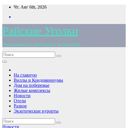
Перейти
Чт. Авг 6th, 2026
к
содержимому
Райские Уголки
Недвижимость для Отдыха за Границей
На главную
Виллы и Кондоминиумы
Дом на побережье
Жилые комплексы
Новости
Отели
Разное
Экзотические курорты
Новости