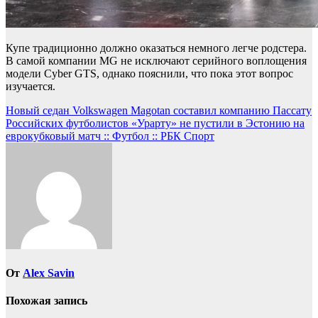
Купе традиционно должно оказаться немного легче родстера.
В самой компании MG не исключают серийного воплощения
модели Cyber GTS, однако пояснили, что пока этот вопрос
изучается.
Навигация
Новый седан Volkswagen Magotan составил компанию Пассату
Российских футболистов «Урарту» не пустили в Эстонию на
по
еврокубковый матч :: Футбол :: РБК Спорт
записям
От
Alex Savin
Похожая запись