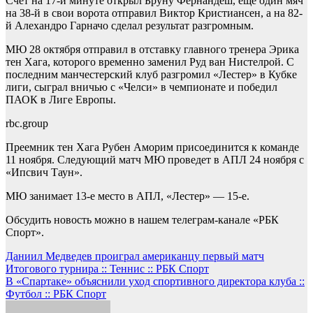
Счет на 17-й минуте открыл Бруну Фернандеш, еще один мяч
на 38-й в свои ворота отправил Виктор Кристиансен, а на 82-
й Алехандро Гарначо сделал результат разгромным.
МЮ 28 октября отправил в отставку главного тренера Эрика
тен Хага, которого временно заменил Руд ван Нистелрой. С
последним манчестерский клуб разгромил «Лестер» в Кубке
лиги, сыграл вничью с «Челси» в чемпионате и победил
ПАОК в Лиге Европы.
rbc.group
Преемник тен Хага Рубен Аморим присоединится к команде
11 ноября. Следующий матч МЮ проведет в АПЛ 24 ноября с
«Ипсвич Таун».
МЮ занимает 13-е место в АПЛ, «Лестер» — 15-е.
Обсудить новость можно в нашем телеграм-канале «РБК
Спорт».
Навигация
Даниил Медведев проиграл американцу первый матч
Итогового турнира :: Теннис :: РБК Спорт
по
В «Спартаке» объяснили уход спортивного директора клуба ::
записям
Футбол :: РБК Спорт