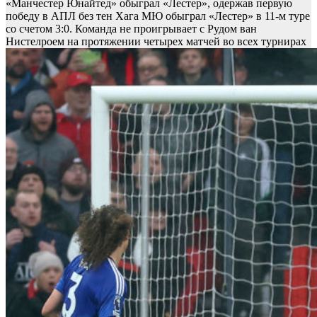
«Манчестер Юнайтед» обыграл «Лестер», одержав первую
победу в АПЛ без тен Хага
МЮ обыграл «Лестер» в 11-м туре
со счетом 3:0. Команда не проигрывает с Рудом ван
Нистелроем на протяжении четырех матчей во всех турнирах