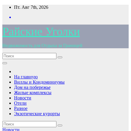
Перейти
Пт. Авг 7th, 2026
к
содержимому
Райские Уголки
Недвижимость для Отдыха за Границей
На главную
Виллы и Кондоминиумы
Дом на побережье
Жилые комплексы
Новости
Отели
Разное
Экзотические курорты
Новости