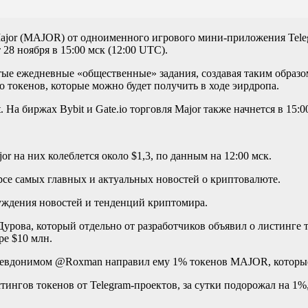
ajor (MAJOR) от одноименного игрового мини-приложения Tele
28 ноября в 15:00 мск (12:00 UTC).
ые ежедневные «общественные» задания, создавая таким образо
 токенов, которые можно будет получить в ходе эирдропа.
На биржах Bybit и Gate.io торговля Major также начнется в 15:0
r на них колеблется около $1,3, по данным на 12:00 мск.
рсе самых главных и актуальных новостей о криптовалюте.
суждения новостей и тенденций криптомира.
урова, который отдельно от разработчиков объявил о листинге т
ре $10 млн.
 псевдонимом @Roxman направил ему 1% токенов MAJOR, которые
тингов токенов от Telegram-проектов, за сутки подорожал на 1%