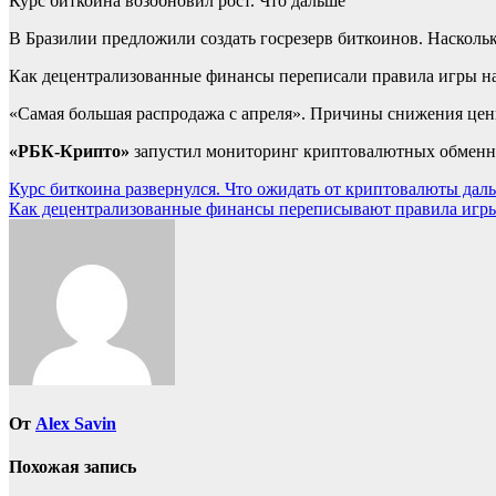
Курс биткоина возобновил рост. Что дальше
В Бразилии предложили создать госрезерв биткоинов. Насколь
Как децентрализованные финансы переписали правила игры н
«Самая большая распродажа с апреля». Причины снижения це
«РБК-Крипто»
запустил мониторинг криптовалютных обменник
Навигация
Курс биткоина развернулся. Что ожидать от криптовалюты дал
Как децентрализованные финансы переписывают правила игры
по
записям
От
Alex Savin
Похожая запись