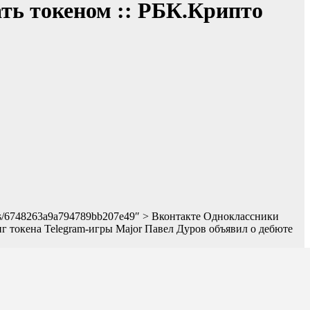
ать токеном :: РБК.Крипто
news/6748263a9a794789bb207e49″ > Вконтакте Одноклассники
г токена Telegram-игры Major
Павел Дуров объявил о дебюте