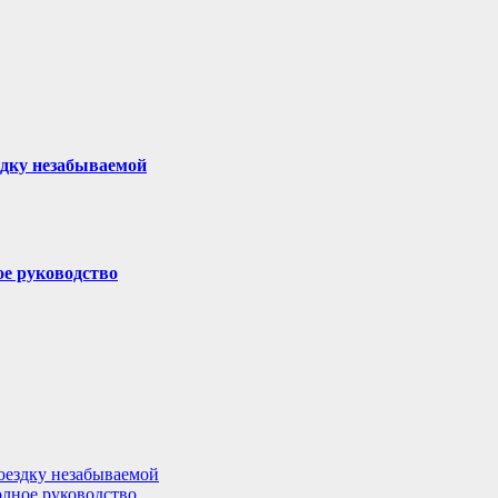
здку незабываемой
ое руководство
поездку незабываемой
олное руководство