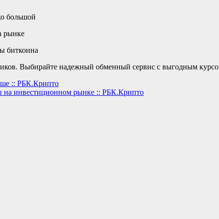
ко большой
а рынке
ны биткоина
ов. Выбирайте надежный обменный сервис с выгодным курсом на
ьше :: РБК.Крипто
 на инвестиционном рынке :: РБК.Крипто