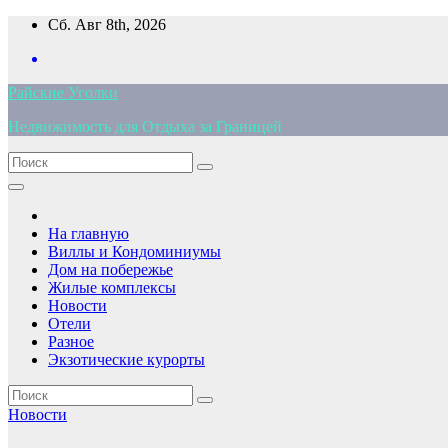
Перейти
Сб. Авг 8th, 2026
к
содержимому
Райские Уголки
Недвижимость для Отдыха за Границей
На главную
Виллы и Кондоминиумы
Дом на побережье
Жилые комплексы
Новости
Отели
Разное
Экзотические курорты
Новости