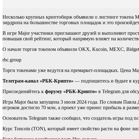
Несколько крупных криптобирж объявили о листинге токена M
эирдропа на большинстве торговых площадок и это произойдет 
В игре Major участники приглашают друзей и выполняют прост
повышая свой рейтинг, который напрямую влияет на количество
О начале торгов токеном объявили OKX, Kucoin, MEXC, Bidget. 
rbc.group
Торги токенами уже ведутся на премаркет-площадках. Цена Majo
Телеграм-канал «РБК-Крипто»
— подпишитесь и будьте в ку
Присоединяйтесь к
форуму «РБК-Крипто»
в Telegram для об
Игра Major была запущена 3 июля 2024 года. По словам Павла Д
игроков достигло 70 млн, а проект уже принес прибыль в разме
Основатель Telegram также сообщил, что создатель игры под
Курс Toncoin (TON), который имеет свойство расти на фоне лис